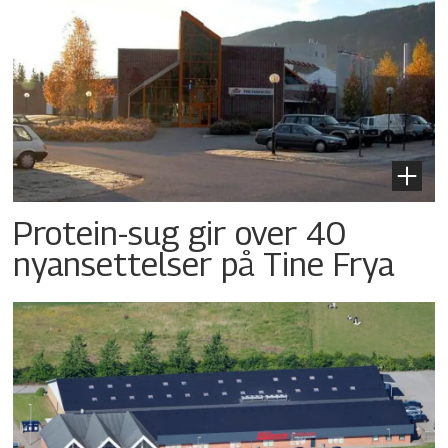
Protein-sug gir over 40
nyansettelser på Tine Frya