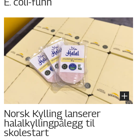
E. coli-funn
Norsk Kylling lanserer
halalkyllingpålegg til
skolestart