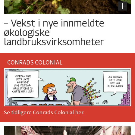
– Vekst i nye innmeldte
økologiske
landbruksvirksomheter
CONRADS COLONIAL
Se tidligere Conrads Colonial her.