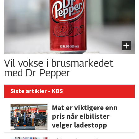
Vil vokse i brusmarkedet
med Dr Pepper
Siste artikler - KBS
Mat er viktigere enn
pris når elbilister
velger ladestopp