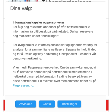
Ti bensinstasjoner
legger ned hver måned
Dine valg:
Informasjonskapsler og personvern
Potetball, kylling og 98
For å gi deg relevante annonser på vårt nettsted bruker vi
oktan
informasjon fra ditt besøk på vårt nettsted. Du kan reservere
deg mot dette under "Innstillinger".
For øvrig bruker vi informasjonskapsler og lignende verktøy for
KBS-bransjen i
analyse, for å sammenligne nettlesere, tilpasse innhold til deg
og for å utvikle og tilby nødvendig funksjonalitet. Les mer i vår
endring: Stadig større
personvernerklæring.
serveringstilbud
Vi er med i Fagpressen-nettverket. Om du samtykker under, vil
du få relevante annonser på nettstedene til medlemmene i
Vokser med ferdigmat
nettverket basert på informasjon fra dine besøk på tvers av
disse nettstedene. En oversikt over medlemmene finner du på
i dagligvare
Fagpressen.no.
Siste artikler - Butikk i praksis
Avvis alle
Godta
Innstillinger