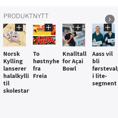
PRODUKTNYTT
Knalltall
Aass vil
Brus og
Hard
ter
for Açai
bli
jus fra
iste fra
Bowl
førstevalg
Berentsen
Hansa
i lite-
segment