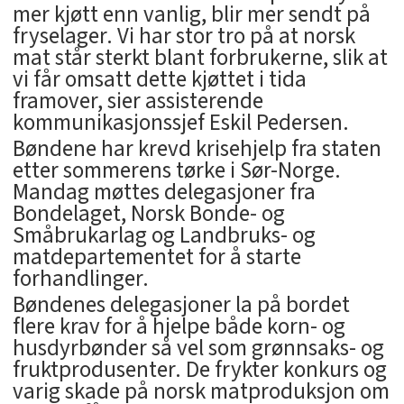
mer kjøtt enn vanlig, blir mer sendt på
fryselager. Vi har stor tro på at norsk
mat står sterkt blant forbrukerne, slik at
vi får omsatt dette kjøttet i tida
framover, sier assisterende
kommunikasjonssjef Eskil Pedersen.
Bøndene har krevd krisehjelp fra staten
etter sommerens tørke i Sør-Norge.
Mandag møttes delegasjoner fra
Bondelaget, Norsk Bonde- og
Småbrukarlag og Landbruks- og
matdepartementet for å starte
forhandlinger.
Bøndenes delegasjoner la på bordet
flere krav for å hjelpe både korn- og
husdyrbønder så vel som grønnsaks- og
fruktprodusenter. De frykter konkurs og
varig skade på norsk matproduksjon om