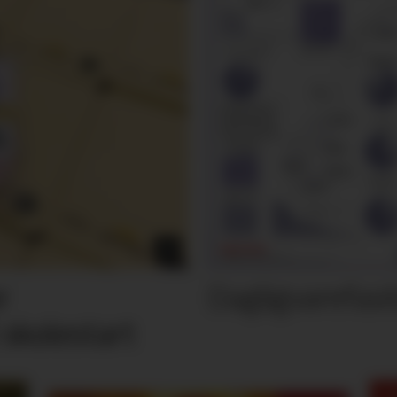
Dagligvarefasi
r
 skolestart