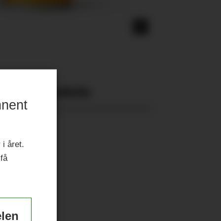
Nyeste eAvis:
nnent
i året.
 få
elen