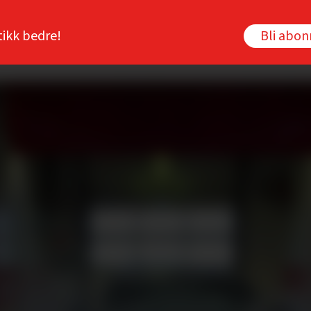
tikk bedre!
Bli abo