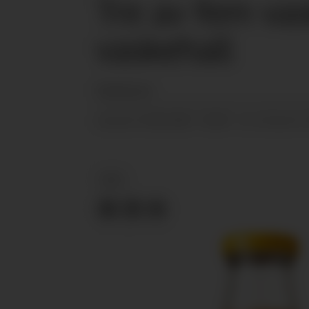
Tre av fem vask
vaskehall
Redaksjonen
24.04.2019 - 06:40
PUBLISERT
SIST OPPDATERT
KBS