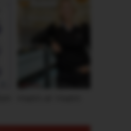
ten
Hvem er Hvem