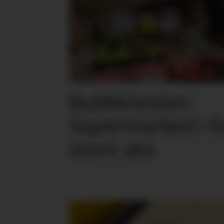
Butikktesten:
Supermarked i f
store sko