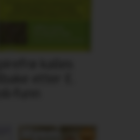
pirefrø kalles
ilbake etter E.
oli-funn