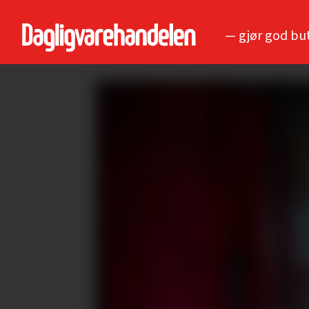
— gjør god bu