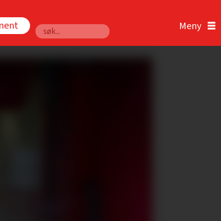
nnent
Søk