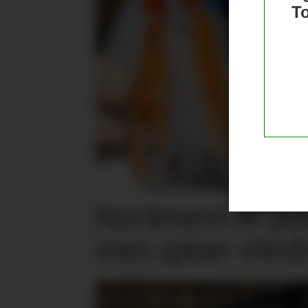
T
Nordmenn er posi
men spiser mind