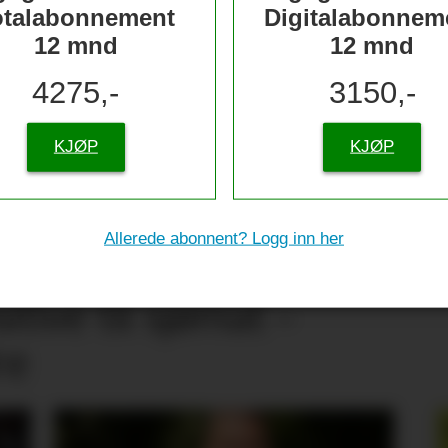
otalabonnement
Digitalabonnem
12 mnd
12 mnd
4275,-
3150,-
KJØP
KJØP
Allerede abonnent? Logg inn her
tive til sjømat –
re