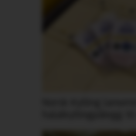
Norsk Kylling lansere
halalkyllingpålegg til