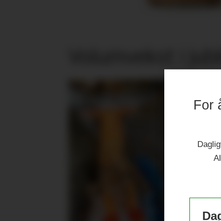
Volumvekst i jub
For 
Daglig
Al
Dag