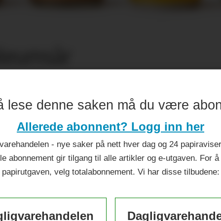
ileumsår
å lese denne saken må du være abo
Allerede abonnent? Logg inn her
varehandelen - nye saker på nett hver dag og 24 papiraviser 
le abonnement gir tilgang til alle artikler og e-utgaven. For å
papirutgaven, velg totalabonnement. Vi har disse tilbudene:
ligvarehandelen
Dagligvarehand