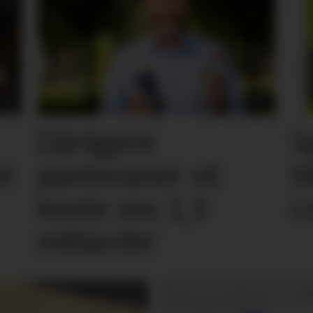
Dårligere
S
or
pantevaner vil
t
koste oss 1,3
c
milliarder