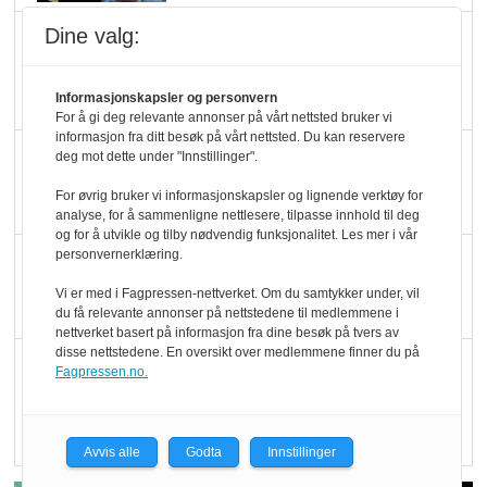
Dine valg:
Marit Kolby vant
Økologisk Norge sin
hederspris
Informasjonskapsler og personvern
For å gi deg relevante annonser på vårt nettsted bruker vi
informasjon fra ditt besøk på vårt nettsted. Du kan reservere
Blir enklere å velge
deg mot dette under "Innstillinger".
økologisk i butikkhylla
For øvrig bruker vi informasjonskapsler og lignende verktøy for
analyse, for å sammenligne nettlesere, tilpasse innhold til deg
og for å utvikle og tilby nødvendig funksjonalitet. Les mer i vår
personvernerklæring.
Kolonihagen sliter
med å få tak i nok melk
Vi er med i Fagpressen-nettverket. Om du samtykker under, vil
du få relevante annonser på nettstedene til medlemmene i
nettverket basert på informasjon fra dine besøk på tvers av
disse nettstedene. En oversikt over medlemmene finner du på
Rapport: Økokundene
Fagpressen.no.
er klare! Er markedet
det?
Avvis alle
Godta
Innstillinger