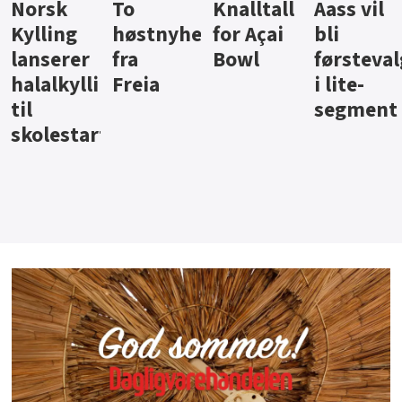
Knalltall
Aass vil
Brus og
Hard
ter
for Açai
bli
jus fra
iste fra
Bowl
førstevalg
Berentsen
Hansa
i lite-
segment