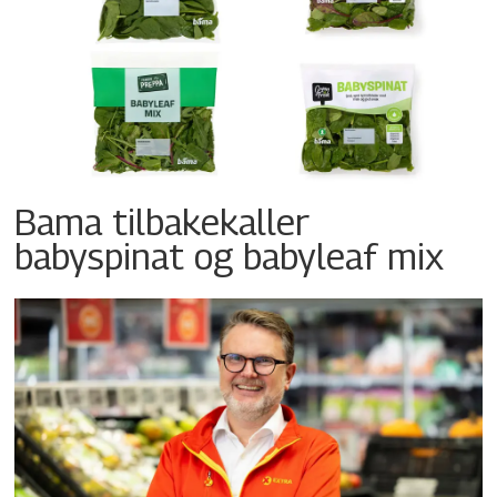
Bama tilbakekaller
babyspinat og babyleaf mix