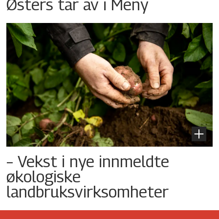
Østers tar av i Meny
– Vekst i nye innmeldte
økologiske
landbruksvirksomheter