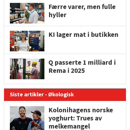
Færre varer, men fulle
hyller
KI lager mat i butikken
Q passerte 1 milliard i
Rema i 2025
Siste artikler - Økologisk
Kolonihagens norske
yoghurt: Trues av
melkemangel