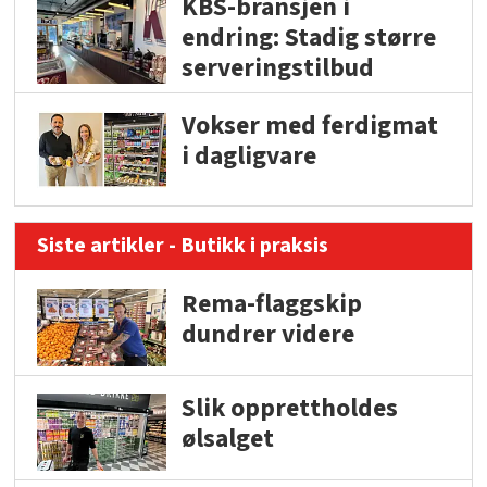
KBS-bransjen i
endring: Stadig større
serveringstilbud
Vokser med ferdigmat
i dagligvare
Siste artikler - Butikk i praksis
Rema-flaggskip
dundrer videre
Slik opprettholdes
ølsalget