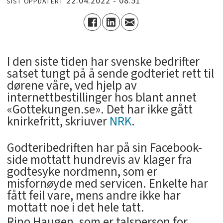
22.04.2022 - 08:51
SIST OPPDATERT
I den siste tiden har svenske bedrifter
satset tungt på å sende godteriet rett til
dørene våre, ved hjelp av
internettbestillinger hos blant annet
«Gottekungen.se». Det har ikke gått
knirkefritt, skriuver
NRK
.
Godteribedriften har på sin Facebook-
side mottatt hundrevis av klager fra
godtesyke nordmenn, som er
misfornøyde med servicen. Enkelte har
fått feil vare, mens andre ikke har
mottatt noe i det hele tatt.
Rino Haugen, som er talsperson for