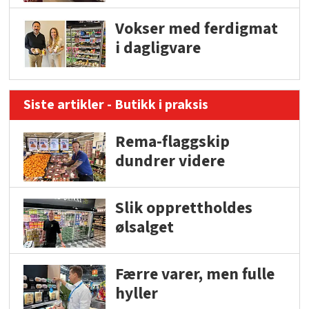
Vokser med ferdigmat
i dagligvare
Siste artikler - Butikk i praksis
Rema-flaggskip
dundrer videre
Slik opprettholdes
ølsalget
Færre varer, men fulle
hyller