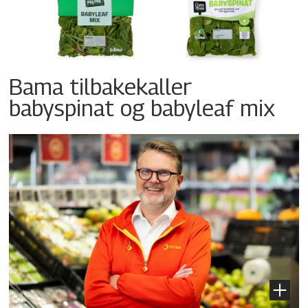
Bama tilbakekaller
babyspinat og babyleaf mix