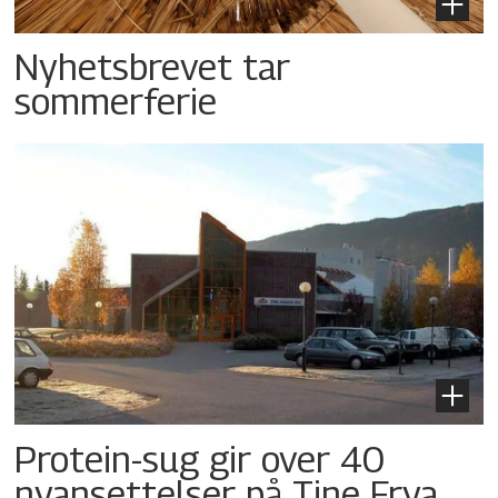
Nyhetsbrevet tar
sommerferie
Protein-sug gir over 40
nyansettelser på Tine Frya