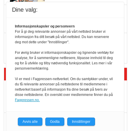
Dine valg:
KI lager mat i butikken
Informasjonskapsler og personvern
For å gi deg relevante annonser på vårt nettsted bruker vi
informasjon fra ditt besøk på vårt nettsted. Du kan reservere
Q passerte 1 milliard i
deg mot dette under "Innstillinger".
Rema i 2025
For øvrig bruker vi informasjonskapsler og lignende verktøy for
analyse, for å sammenligne nettlesere, tilpasse innhold til deg
og for å utvikle og tilby nødvendig funksjonalitet. Les mer i vår
personvernerklæring.
Siste artikler - Økologisk
Vi er med i Fagpressen-nettverket. Om du samtykker under, vil
du få relevante annonser på nettstedene til medlemmene i
Kolonihagens norske
nettverket basert på informasjon fra dine besøk på tvers av
disse nettstedene. En oversikt over medlemmene finner du på
yoghurt: Trues av
Fagpressen.no.
melkemangel
Marit Kolby vant
Avvis alle
Godta
Innstillinger
Økologisk Norge sin