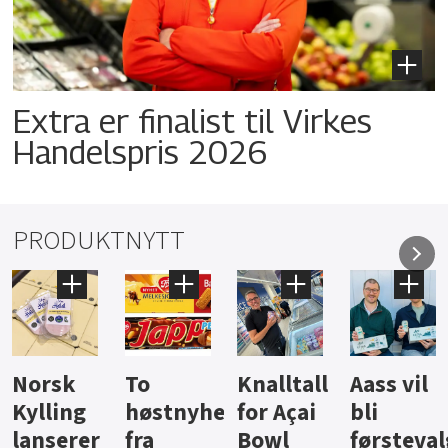
Extra er finalist til Virkes
Handelspris 2026
PRODUKTNYTT
Knalltall
Aass vil
Brus og
Hard
ter
for Açai
bli
jus fra
iste fra
Bowl
førstevalg
Berentsen
Hansa