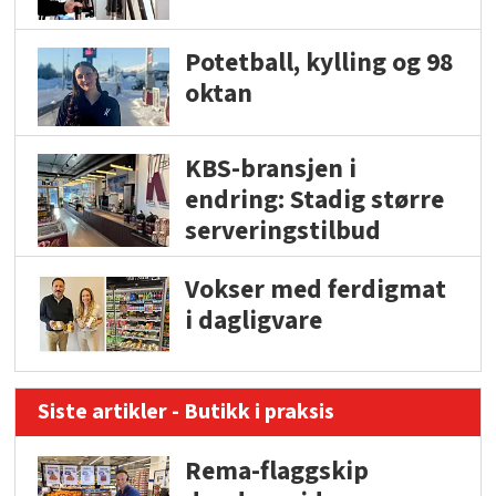
Potetball, kylling og 98
oktan
KBS-bransjen i
endring: Stadig større
serveringstilbud
Vokser med ferdigmat
i dagligvare
Siste artikler - Butikk i praksis
Rema-flaggskip