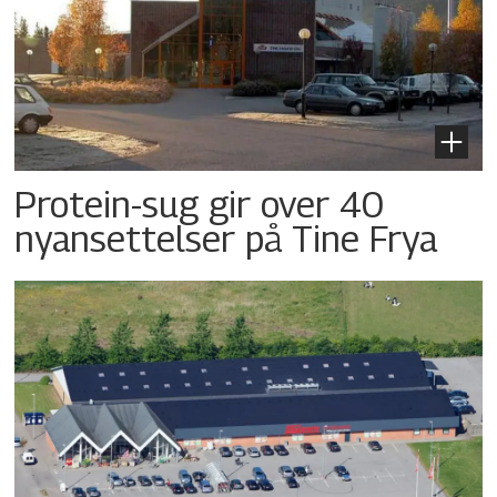
Protein-sug gir over 40
nyansettelser på Tine Frya