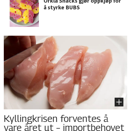
Orkla Snacks gjør oppkjøp for
å styrke BUBS
Kyllingkrisen forventes å
vare året ut – importbehovet