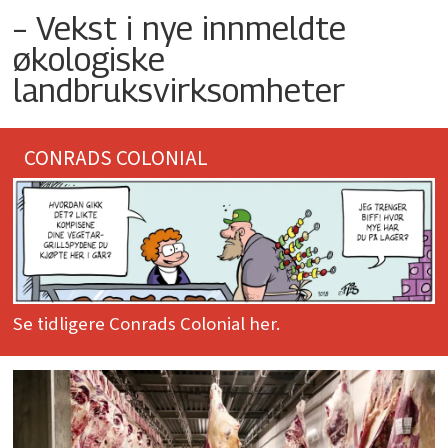
– Vekst i nye innmeldte
økologiske
landbruksvirksomheter
CONRADS COLONIAL
Se tidligere Conrads Colonial her.