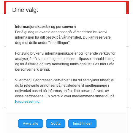
Siste artikler - Økologisk
Dine valg:
Kolonihagens norske
Informasjonskapsler og personvern
yoghurt: Trues av
For å gi deg relevante annonser på vårt nettsted bruker vi
melkemangel
informasjon fra ditt besøk på vårt nettsted. Du kan reservere
deg mot dette under "Innstillinger".
Marit Kolby vant
For øvrig bruker vi informasjonskapsler og lignende verktøy for
analyse, for å sammenligne nettlesere, tilpasse innhold til deg
Økologisk Norge sin
og for å utvikle og tilby nødvendig funksjonalitet. Les mer i vår
hederspris
personvernerklæring.
Vi er med i Fagpressen-nettverket. Om du samtykker under, vil
Blir enklere å velge
du få relevante annonser på nettstedene til medlemmene i
nettverket basert på informasjon fra dine besøk på tvers av
økologisk i butikkhylla
disse nettstedene. En oversikt over medlemmene finner du på
Fagpressen.no.
Kolonihagen sliter
med å få tak i nok melk
Avvis alle
Godta
Innstillinger