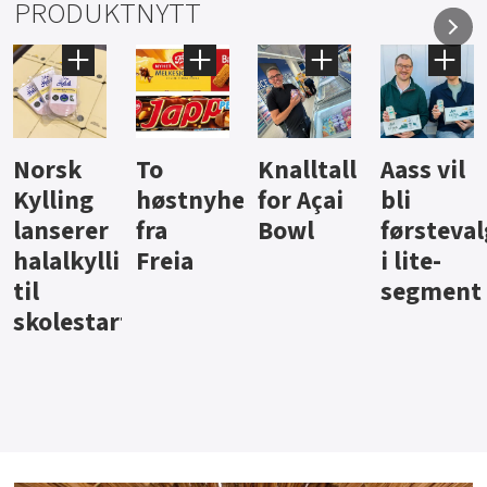
PRODUKTNYTT
Knalltall
Aass vil
Brus og
Hard
ter
for Açai
bli
jus fra
iste fra
Bowl
førstevalg
Berentsen
Hansa
i lite-
segment