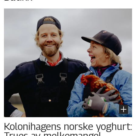
Kolonihagens norske yoghurt:
Trues av melkemangel