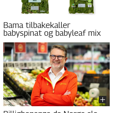
Bama tilbakekaller
babyspinat og babyleaf mix