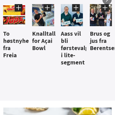
Knalltall
Aass vil
Brus og
Hard
ter
for Açai
bli
jus fra
iste fra
Bowl
førstevalg
Berentsen
Hansa
i lite-
segment