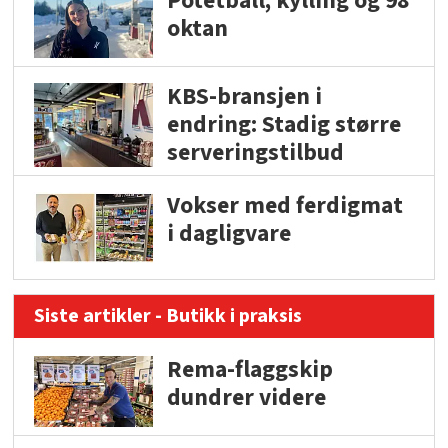
Potetball, kylling og 98
oktan
KBS-bransjen i
endring: Stadig større
serveringstilbud
Vokser med ferdigmat
i dagligvare
Siste artikler - Butikk i praksis
Rema-flaggskip
dundrer videre