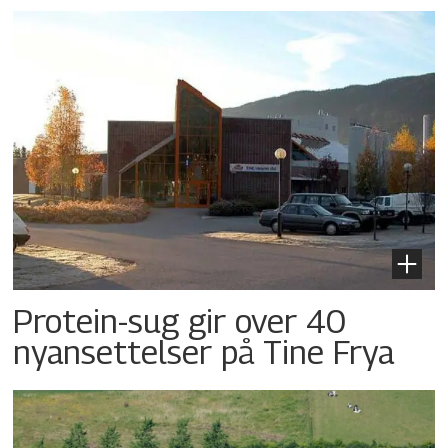
Protein-sug gir over 40
nyansettelser på Tine Frya