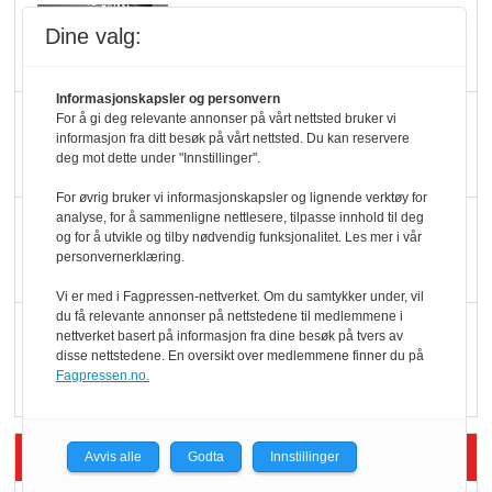
Slik opprettholdes
Dine valg:
ølsalget
Informasjonskapsler og personvern
Færre varer, men fulle
For å gi deg relevante annonser på vårt nettsted bruker vi
informasjon fra ditt besøk på vårt nettsted. Du kan reservere
hyller
deg mot dette under "Innstillinger".
For øvrig bruker vi informasjonskapsler og lignende verktøy for
analyse, for å sammenligne nettlesere, tilpasse innhold til deg
KI lager mat i butikken
og for å utvikle og tilby nødvendig funksjonalitet. Les mer i vår
personvernerklæring.
Vi er med i Fagpressen-nettverket. Om du samtykker under, vil
du få relevante annonser på nettstedene til medlemmene i
Q passerte 1 milliard i
nettverket basert på informasjon fra dine besøk på tvers av
disse nettstedene. En oversikt over medlemmene finner du på
Rema i 2025
Fagpressen.no.
Siste artikler - Økologisk
Avvis alle
Godta
Innstillinger