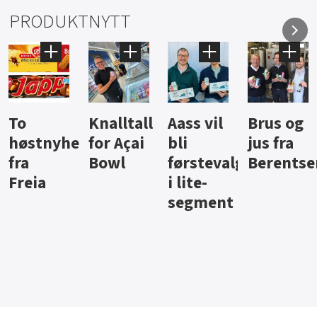
PRODUKTNYTT
Knalltall
Aass vil
Brus og
Hard
ter
for Açai
bli
jus fra
iste fra
Bowl
førstevalg
Berentsen
Hansa
i lite-
segment