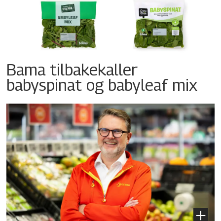
Bama tilbakekaller
babyspinat og babyleaf mix