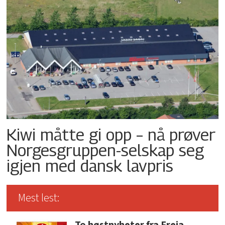
Kiwi måtte gi opp – nå prøver
Norgesgruppen-selskap seg
igjen med dansk lavpris
Mest lest:
To høstnyheter fra Freia