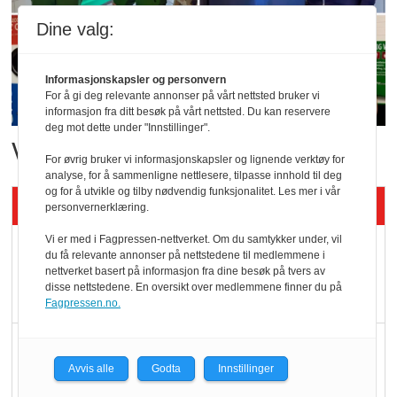
Dine valg:
Informasjonskapsler og personvern
For å gi deg relevante annonser på vårt nettsted bruker vi
informasjon fra ditt besøk på vårt nettsted. Du kan reservere
deg mot dette under "Innstillinger".
Vant i nyåpnet butikk
For øvrig bruker vi informasjonskapsler og lignende verktøy for
analyse, for å sammenligne nettlesere, tilpasse innhold til deg
og for å utvikle og tilby nødvendig funksjonalitet. Les mer i vår
Siste artikler - KBS
personvernerklæring.
Vi er med i Fagpressen-nettverket. Om du samtykker under, vil
Mat er viktigere enn
du få relevante annonser på nettstedene til medlemmene i
pris når elbilister
nettverket basert på informasjon fra dine besøk på tvers av
disse nettstedene. En oversikt over medlemmene finner du på
velger ladestopp
Fagpressen.no.
Ti bensinstasjoner
legger ned hver måned
Avvis alle
Godta
Innstillinger