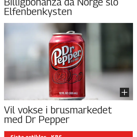
Billigbonanza da Norge slo
Elfenbenkysten
Vil vokse i brusmarkedet
med Dr Pepper