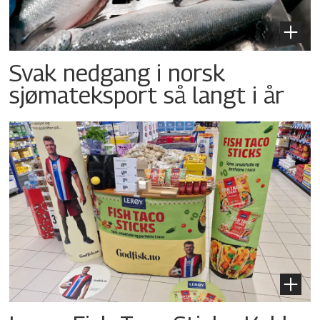
Svak nedgang i norsk
sjømateksport så langt i år