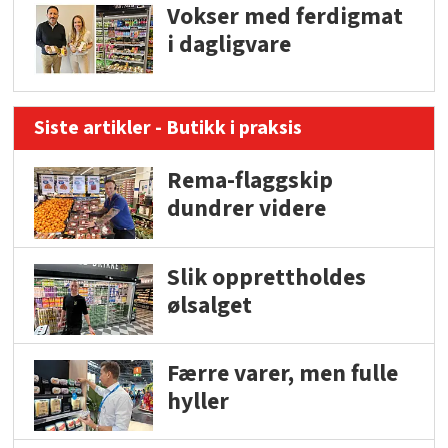
Vokser med ferdigmat
i dagligvare
Siste artikler - Butikk i praksis
Rema-flaggskip
dundrer videre
Slik opprettholdes
ølsalget
Færre varer, men fulle
hyller