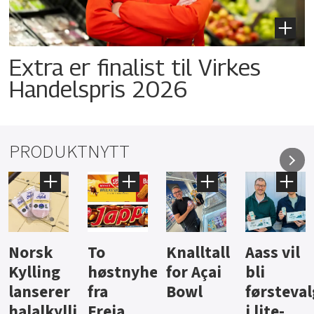
Extra er finalist til Virkes
Handelspris 2026
PRODUKTNYTT
Knalltall
Aass vil
Brus og
Hard
ter
for Açai
bli
jus fra
iste fra
Bowl
førstevalg
Berentsen
Hansa
i lite-