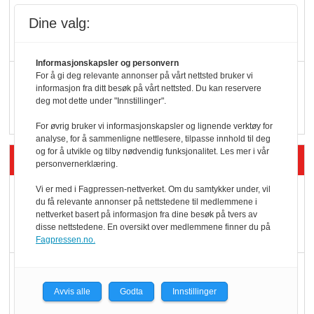
KI lager mat i butikken
Dine valg:
Informasjonskapsler og personvern
Q passerte 1 milliard i
For å gi deg relevante annonser på vårt nettsted bruker vi
informasjon fra ditt besøk på vårt nettsted. Du kan reservere
Rema i 2025
deg mot dette under "Innstillinger".
For øvrig bruker vi informasjonskapsler og lignende verktøy for
analyse, for å sammenligne nettlesere, tilpasse innhold til deg
og for å utvikle og tilby nødvendig funksjonalitet. Les mer i vår
Siste artikler - Økologisk
personvernerklæring.
Vi er med i Fagpressen-nettverket. Om du samtykker under, vil
Kolonihagens norske
du få relevante annonser på nettstedene til medlemmene i
yoghurt: Trues av
nettverket basert på informasjon fra dine besøk på tvers av
disse nettstedene. En oversikt over medlemmene finner du på
melkemangel
Fagpressen.no.
Marit Kolby vant
Økologisk Norge sin
Avvis alle
Godta
Innstillinger
hederspris