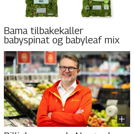
Bama tilbakekaller
babyspinat og babyleaf mix