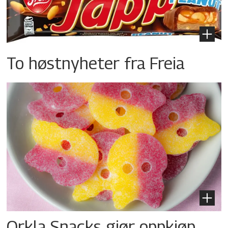
To høstnyheter fra Freia
Orkla Snacks gjør oppkjøp