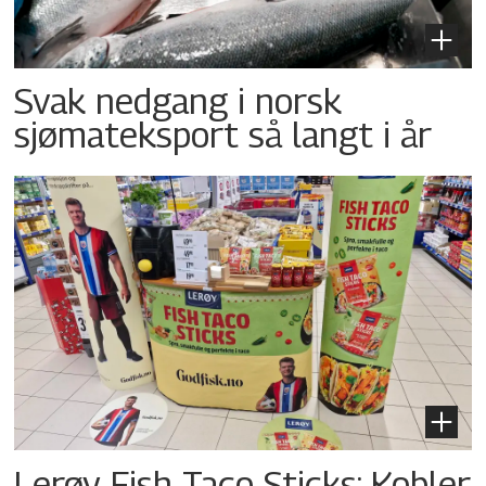
Svak nedgang i norsk
sjømateksport så langt i år
Lerøy Fish Taco Sticks: Kobler