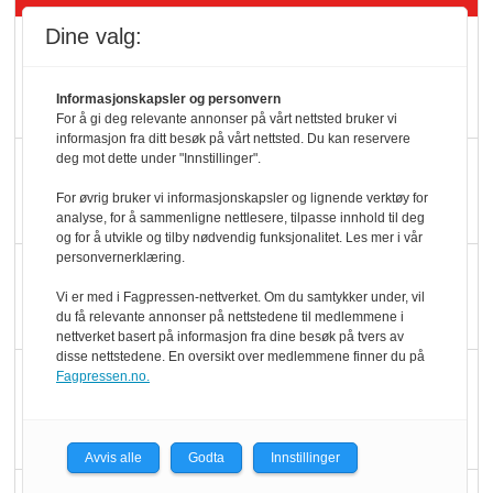
Dine valg:
Mat er viktigere enn
pris når elbilister
Informasjonskapsler og personvern
velger ladestopp
For å gi deg relevante annonser på vårt nettsted bruker vi
informasjon fra ditt besøk på vårt nettsted. Du kan reservere
deg mot dette under "Innstillinger".
Ti bensinstasjoner
legger ned hver måned
For øvrig bruker vi informasjonskapsler og lignende verktøy for
analyse, for å sammenligne nettlesere, tilpasse innhold til deg
og for å utvikle og tilby nødvendig funksjonalitet. Les mer i vår
personvernerklæring.
Potetball, kylling og 98
Vi er med i Fagpressen-nettverket. Om du samtykker under, vil
oktan
du få relevante annonser på nettstedene til medlemmene i
nettverket basert på informasjon fra dine besøk på tvers av
disse nettstedene. En oversikt over medlemmene finner du på
KBS-bransjen i
Fagpressen.no.
endring: Stadig større
serveringstilbud
Avvis alle
Godta
Innstillinger