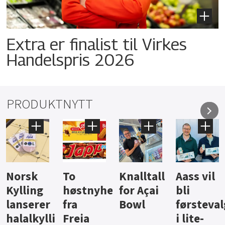
Extra er finalist til Virkes
Handelspris 2026
PRODUKTNYTT
Knalltall
Aass vil
Brus og
Hard
ter
for Açai
bli
jus fra
iste fra
Bowl
førstevalg
Berentsen
Hansa
i lite-