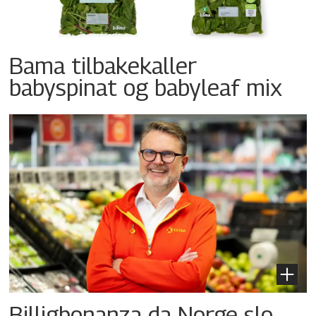
Bama tilbakekaller
babyspinat og babyleaf mix
Billigbonanza da Norge slo