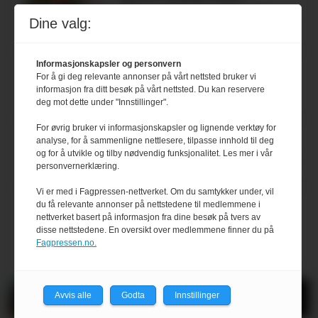
Økologisk Norge sin
Dine valg:
hederspris
Blir enklere å velge
Informasjonskapsler og personvern
For å gi deg relevante annonser på vårt nettsted bruker vi
økologisk i butikkhylla
informasjon fra ditt besøk på vårt nettsted. Du kan reservere
deg mot dette under "Innstillinger".
For øvrig bruker vi informasjonskapsler og lignende verktøy for
Kolonihagen sliter
analyse, for å sammenligne nettlesere, tilpasse innhold til deg
med å få tak i nok melk
og for å utvikle og tilby nødvendig funksjonalitet. Les mer i vår
personvernerklæring.
Vi er med i Fagpressen-nettverket. Om du samtykker under, vil
Rapport: Økokundene
du få relevante annonser på nettstedene til medlemmene i
nettverket basert på informasjon fra dine besøk på tvers av
er klare! Er markedet
disse nettstedene. En oversikt over medlemmene finner du på
det?
Fagpressen.no.
Avvis alle
Godta
Innstillinger