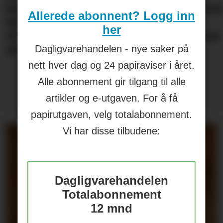
Bowl
førstevalg
Berentsen
Hansa
Allerede abonnent? Logg inn
i lite-
her
segment
Dagligvarehandelen - nye saker på
nett hver dag og 24 papiraviser i året.
Alle abonnement gir tilgang til alle
artikler og e-utgaven. For å få
papirutgaven, velg totalabonnement.
Vi har disse tilbudene:
Dagligvarehandelen
Totalabonnement
12 mnd