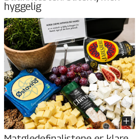
hyggelig
Matgledefinalistene er klare