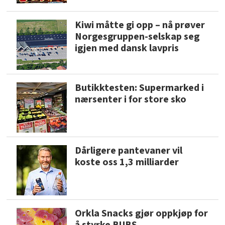
Kiwi måtte gi opp – nå prøver
Norgesgruppen-selskap seg
igjen med dansk lavpris
Butikktesten: Supermarked i
nærsenter i for store sko
Dårligere pantevaner vil
koste oss 1,3 milliarder
Orkla Snacks gjør oppkjøp for
å styrke BUBS