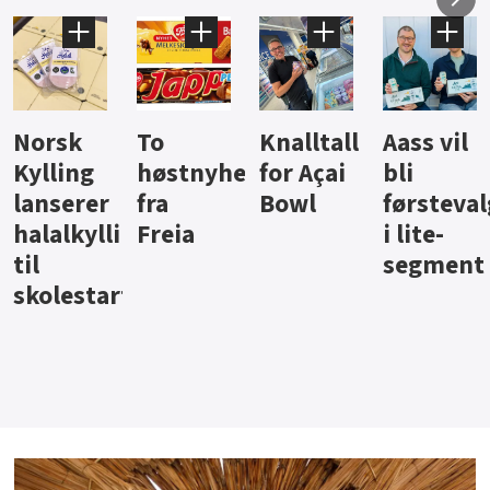
Knalltall
Aass vil
Brus og
Hard
ter
for Açai
bli
jus fra
iste fra
Bowl
førstevalg
Berentsen
Hansa
i lite-
segment