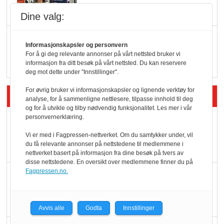
Dine valg:
Q passerte 1 milliard i
Informasjonskapsler og personvern
Rema i 2025
For å gi deg relevante annonser på vårt nettsted bruker vi
informasjon fra ditt besøk på vårt nettsted. Du kan reservere
deg mot dette under "Innstillinger".
For øvrig bruker vi informasjonskapsler og lignende verktøy for
Siste artikler - Økologisk
analyse, for å sammenligne nettlesere, tilpasse innhold til deg
og for å utvikle og tilby nødvendig funksjonalitet. Les mer i vår
personvernerklæring.
Kolonihagens norske
yoghurt: Trues av
Vi er med i Fagpressen-nettverket. Om du samtykker under, vil
du få relevante annonser på nettstedene til medlemmene i
melkemangel
nettverket basert på informasjon fra dine besøk på tvers av
disse nettstedene. En oversikt over medlemmene finner du på
Fagpressen.no.
Marit Kolby vant
Økologisk Norge sin
hederspris
Avvis alle
Godta
Innstillinger