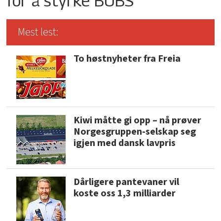
for å styrke BUBS
Mest lest:
To høstnyheter fra Freia
Kiwi måtte gi opp – nå prøver
Norgesgruppen-selskap seg
igjen med dansk lavpris
Dårligere pantevaner vil
koste oss 1,3 milliarder