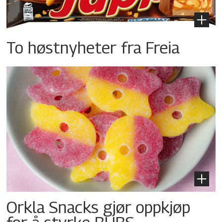
To høstnyheter fra Freia
Orkla Snacks gjør oppkjøp