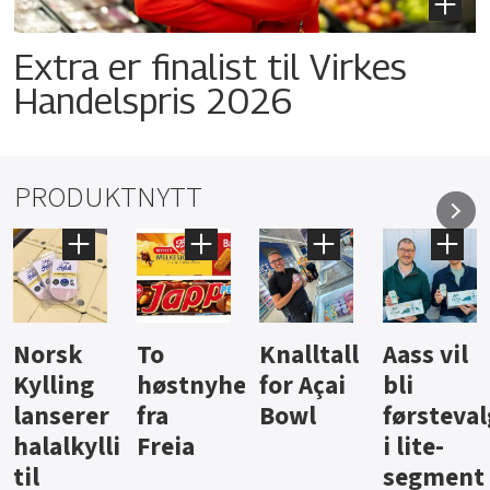
Extra er finalist til Virkes
Handelspris 2026
PRODUKTNYTT
Knalltall
Aass vil
Brus og
Hard
ter
for Açai
bli
jus fra
iste fra
Bowl
førstevalg
Berentsen
Hansa
i lite-
segment