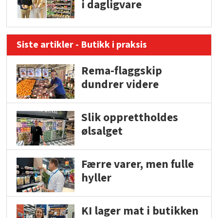
i dagligvare
Siste artikler - Butikk i praksis
Rema-flaggskip
dundrer videre
Slik opprettholdes
ølsalget
Færre varer, men fulle
hyller
KI lager mat i butikken