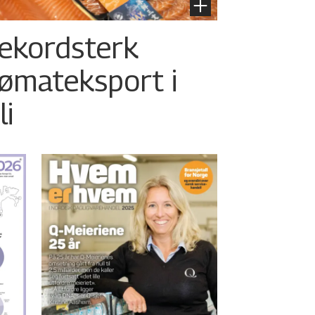
ekordsterk
jømateksport i
li