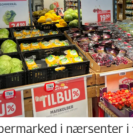
permarked i nærsenter i 