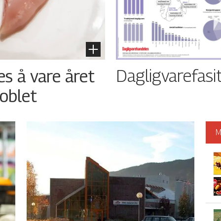
Dagligvarefasi
es å vare året
oblet
M