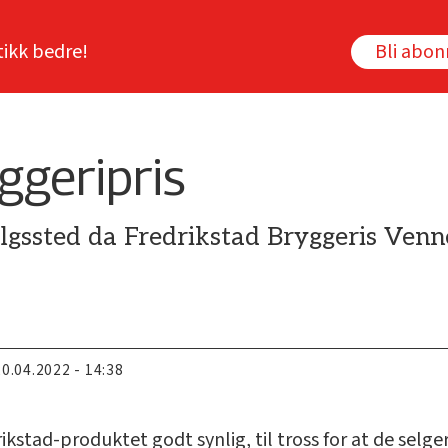
tikk bedre!
Bli abo
ggeripris
lgssted da Fredrikstad Bryggeris Venne
20.04.2022 - 14:38
kstad-produktet godt synlig, til tross for at de selge