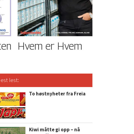
ten
Hvem er Hvem
est lest:
To høstnyheter fra Freia
Kiwi måtte gi opp – nå