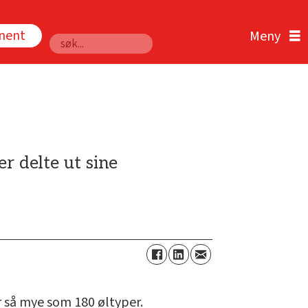
nnent
Søk
r delte ut sine
r så mye som 180 øltyper.