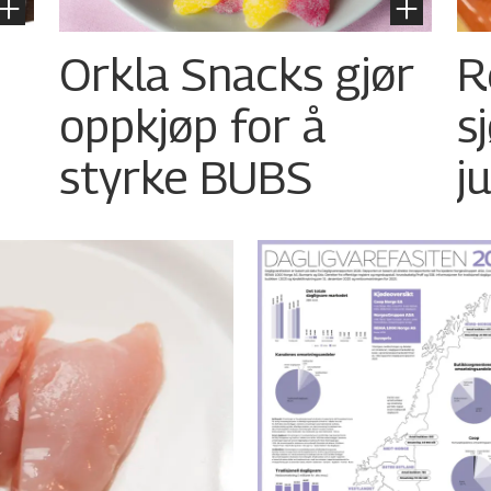
Orkla Snacks gjør
R
oppkjøp for å
s
styrke BUBS
ju