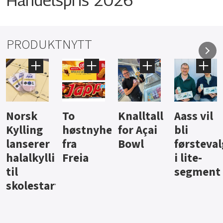
PRODUKTNYTT
Knalltall
Aass vil
Brus og
Hard
ter
for Açai
bli
jus fra
iste fra
Bowl
førstevalg
Berentsen
Hansa
i lite-
segment