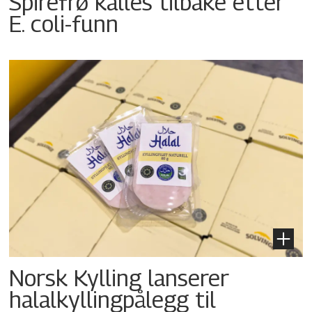
Spirefrø kalles tilbake etter
E. coli-funn
Norsk Kylling lanserer
halalkyllingpålegg til