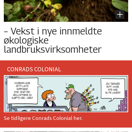
– Vekst i nye innmeldte
økologiske
landbruksvirksomheter
CONRADS COLONIAL
Se tidligere Conrads Colonial her.