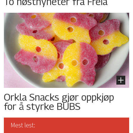
To høstnyheter fra Freia
Orkla Snacks gjør oppkjøp
for å styrke BUBS
Mest lest: