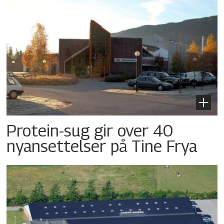
Protein-sug gir over 40
nyansettelser på Tine Frya