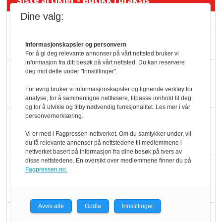
Siste artikler - Butikk i praksis
Dine valg:
Rema-flaggskip
dundrer videre
Informasjonskapsler og personvern
For å gi deg relevante annonser på vårt nettsted bruker vi
informasjon fra ditt besøk på vårt nettsted. Du kan reservere
Slik opprettholdes
deg mot dette under "Innstillinger".
ølsalget
For øvrig bruker vi informasjonskapsler og lignende verktøy for
analyse, for å sammenligne nettlesere, tilpasse innhold til deg
og for å utvikle og tilby nødvendig funksjonalitet. Les mer i vår
personvernerklæring.
Færre varer, men fulle
hyller
Vi er med i Fagpressen-nettverket. Om du samtykker under, vil
du få relevante annonser på nettstedene til medlemmene i
nettverket basert på informasjon fra dine besøk på tvers av
disse nettstedene. En oversikt over medlemmene finner du på
KI lager mat i butikken
Fagpressen.no.
Avvis alle
Godta
Innstillinger
Q passerte 1 milliard i