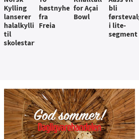
ter
for Açai
bli
jus fra
iste fra
Bowl
førstevalg
Berentsen
Hansa
i lite-
segment