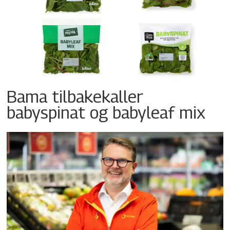
Bama tilbakekaller
babyspinat og babyleaf mix