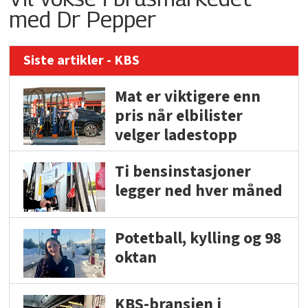
med Dr Pepper
Siste artikler - KBS
Mat er viktigere enn
pris når elbilister
velger ladestopp
Ti bensinstasjoner
legger ned hver måned
Potetball, kylling og 98
oktan
KBS-bransjen i