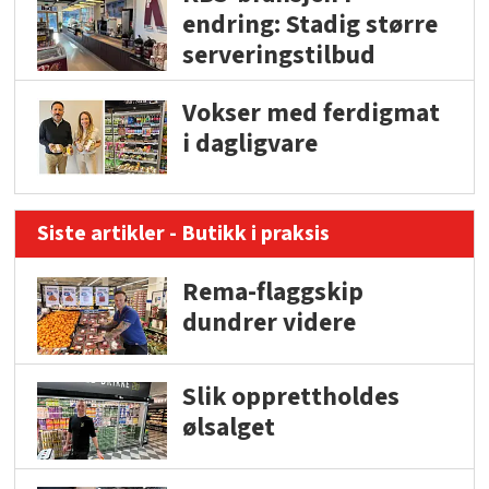
endring: Stadig større
serveringstilbud
Vokser med ferdigmat
i dagligvare
Siste artikler - Butikk i praksis
Rema-flaggskip
dundrer videre
Slik opprettholdes
ølsalget