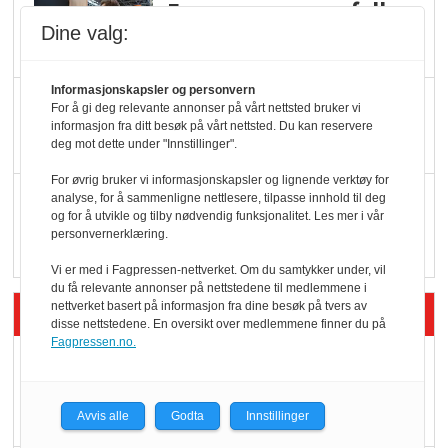
Færre varer, men fulle
Dine valg:
hyller
Informasjonskapsler og personvern
KI lager mat i butikken
For å gi deg relevante annonser på vårt nettsted bruker vi
informasjon fra ditt besøk på vårt nettsted. Du kan reservere
deg mot dette under "Innstillinger".
For øvrig bruker vi informasjonskapsler og lignende verktøy for
Q passerte 1 milliard i
analyse, for å sammenligne nettlesere, tilpasse innhold til deg
og for å utvikle og tilby nødvendig funksjonalitet. Les mer i vår
Rema i 2025
personvernerklæring.
Vi er med i Fagpressen-nettverket. Om du samtykker under, vil
du få relevante annonser på nettstedene til medlemmene i
nettverket basert på informasjon fra dine besøk på tvers av
Siste artikler - Økologisk
disse nettstedene. En oversikt over medlemmene finner du på
Fagpressen.no.
Kolonihagens norske
yoghurt: Trues av
melkemangel
Avvis alle
Godta
Innstillinger