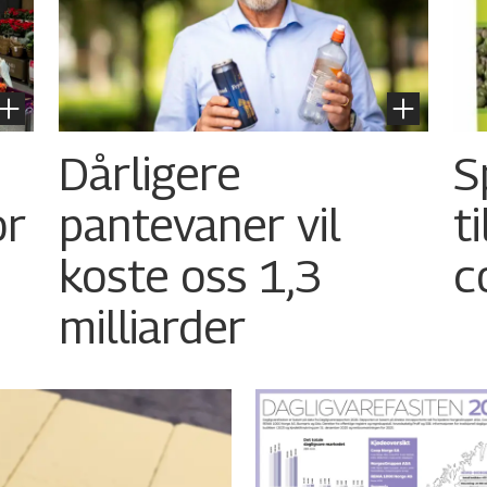
Dårligere
S
or
pantevaner vil
t
koste oss 1,3
c
milliarder