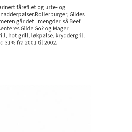
ert fårefilet og urte- og
snadderpølser.Rollerburger, Gildes
mmeren går det i mengder, så Beef
resenteres Gilde Go? og Mager
ll, hot grill, løkpølse, kryddergrill
d 31% fra 2001 til 2002.