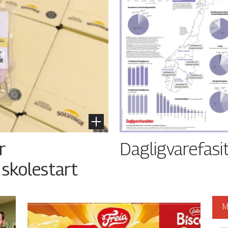
Dagligvarefasi
r
 skolestart
M