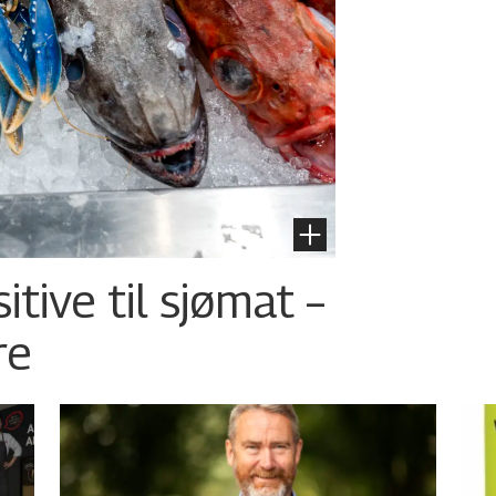
tive til sjømat –
re