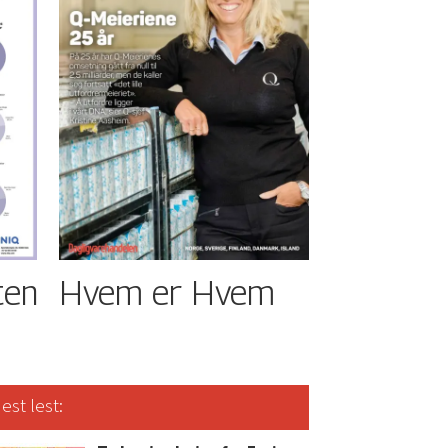
ten
Hvem er Hvem
est lest: