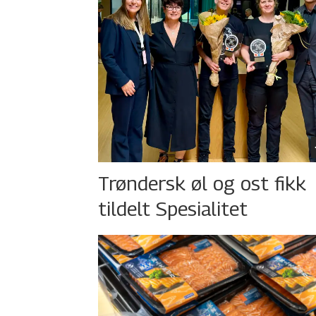
Trøndersk øl og ost fikk
tildelt Spesialitet