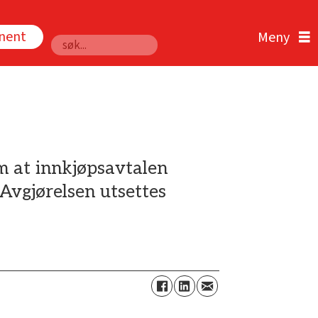
nnent
Søk
m at innkjøpsavtalen
Avgjørelsen utsettes