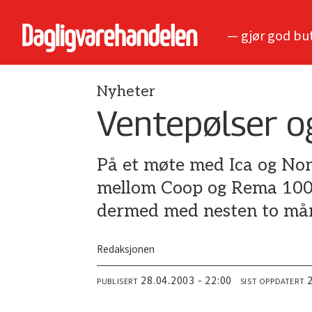
— gjør god bu
Nyheter
Ventepølser og
På et møte med Ica og Nor
mellom Coop og Rema 1000 
dermed med nesten to må
Redaksjonen
28.04.2003 - 22:00
PUBLISERT
SIST OPPDATERT