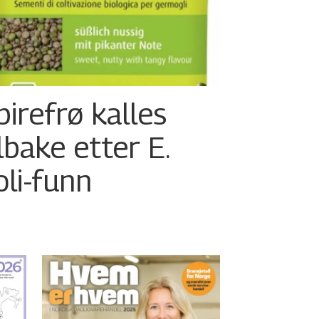
pirefrø kalles
ilbake etter E.
oli-funn