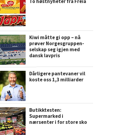
To høstnyheter fra Freia
Kiwi måtte gi opp – nå
prøver Norgesgruppen-
selskap seg igjen med
dansk lavpris
Dårligere pantevaner vil
koste oss 1,3 milliarder
Butikktesten:
Supermarked i
nærsenter i for store sko