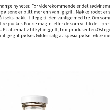
ge nyheter. For viderekommende er det rødvinsmarin
ølsene er blitt mer enn vanlig grill. Nøkkelrodet er 
 i seks-pakk i tillegg til den vanlige med tre. Om so
 fire pucker. For de magre, eller de som vil bli det, p
Et alternativ til kyllinggrill, tror produsenten.Ostegri
anlige grillpølser. Gildes salg av spesialpølser økte me