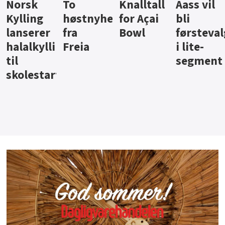
Knalltall
Aass vil
Brus og
Hard
ter
for Açai
bli
jus fra
iste fra
Bowl
førstevalg
Berentsen
Hansa
i lite-
segment