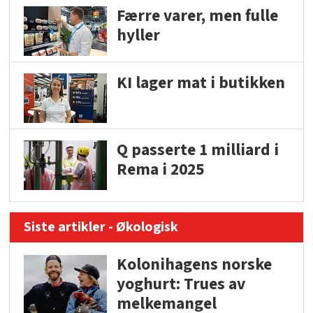
Færre varer, men fulle
hyller
KI lager mat i butikken
Q passerte 1 milliard i
Rema i 2025
Siste artikler - Økologisk
Kolonihagens norske
yoghurt: Trues av
melkemangel