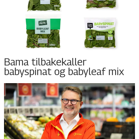
Bama tilbakekaller
babyspinat og babyleaf mix