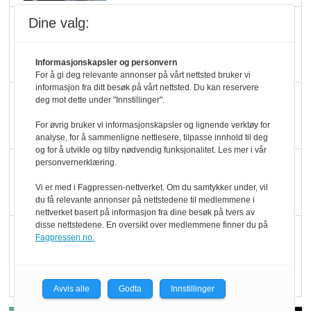
Dine valg:
Marit Kolby vant
Økologisk Norge sin
hederspris
Informasjonskapsler og personvern
For å gi deg relevante annonser på vårt nettsted bruker vi
informasjon fra ditt besøk på vårt nettsted. Du kan reservere
Blir enklere å velge
deg mot dette under "Innstillinger".
økologisk i butikkhylla
For øvrig bruker vi informasjonskapsler og lignende verktøy for
analyse, for å sammenligne nettlesere, tilpasse innhold til deg
og for å utvikle og tilby nødvendig funksjonalitet. Les mer i vår
personvernerklæring.
Kolonihagen sliter
med å få tak i nok melk
Vi er med i Fagpressen-nettverket. Om du samtykker under, vil
du få relevante annonser på nettstedene til medlemmene i
nettverket basert på informasjon fra dine besøk på tvers av
disse nettstedene. En oversikt over medlemmene finner du på
Rapport: Økokundene
Fagpressen.no.
er klare! Er markedet
det?
Avvis alle
Godta
Innstillinger