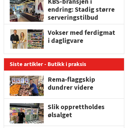
KBS-bransjen i
endring: Stadig større
serveringstilbud
Vokser med ferdigmat
i dagligvare
Siste artikler - Butikk i praksis
Rema-flaggskip
dundrer videre
Slik opprettholdes
ølsalget