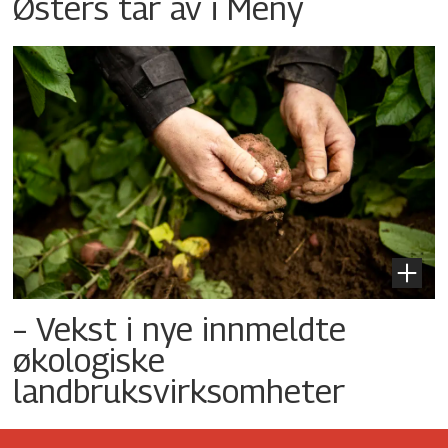
Østers tar av i Meny
– Vekst i nye innmeldte
økologiske
landbruksvirksomheter