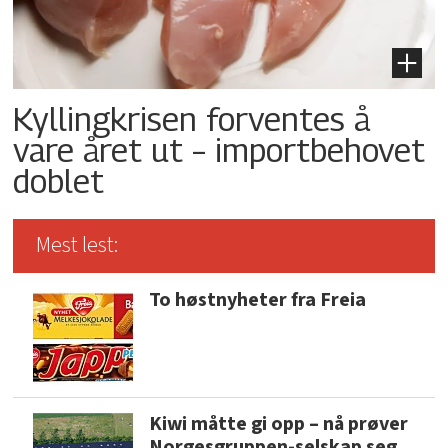
Kyllingkrisen forventes å
vare året ut – importbehovet
doblet
Mest lest:
To høstnyheter fra Freia
Kiwi måtte gi opp – nå prøver
Norgesgruppen-selskap seg