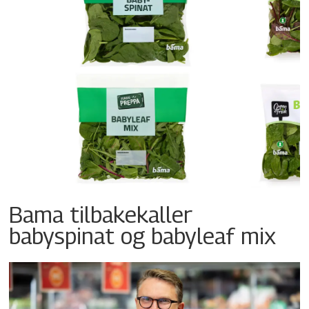
Bama tilbakekaller
babyspinat og babyleaf mix