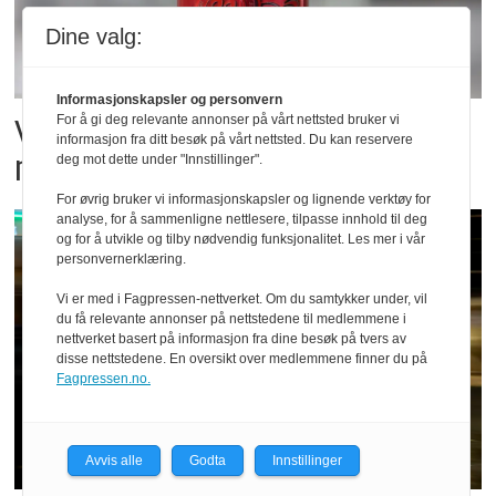
Dine valg:
Informasjonskapsler og personvern
Vil vokse i brusmarkedet
For å gi deg relevante annonser på vårt nettsted bruker vi
informasjon fra ditt besøk på vårt nettsted. Du kan reservere
med Dr Pepper
deg mot dette under "Innstillinger".
For øvrig bruker vi informasjonskapsler og lignende verktøy for
analyse, for å sammenligne nettlesere, tilpasse innhold til deg
og for å utvikle og tilby nødvendig funksjonalitet. Les mer i vår
personvernerklæring.
Vi er med i Fagpressen-nettverket. Om du samtykker under, vil
du få relevante annonser på nettstedene til medlemmene i
nettverket basert på informasjon fra dine besøk på tvers av
disse nettstedene. En oversikt over medlemmene finner du på
Fagpressen.no.
Avvis alle
Godta
Innstillinger