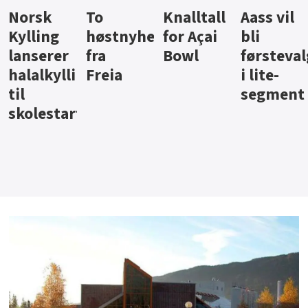
Knalltall
Aass vil
Brus og
Hard
ter
for Açai
bli
jus fra
iste fra
Bowl
førstevalg
Berentsen
Hansa
i lite-
segment