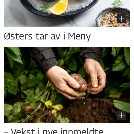
Østers tar av i Meny
– Vekst i nye innmeldte