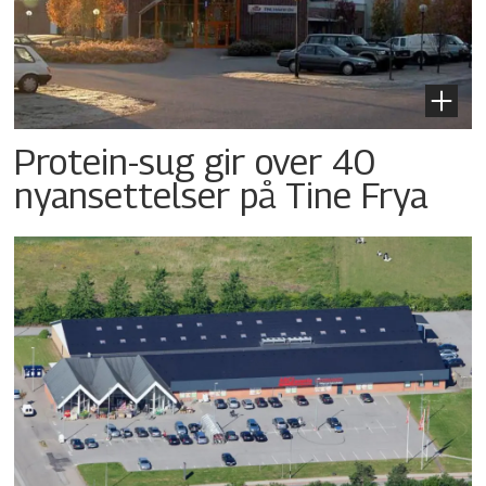
Protein-sug gir over 40
nyansettelser på Tine Frya