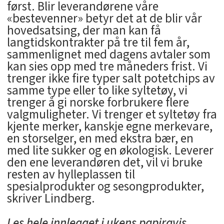
først. Blir leverandørene våre
«bestevenner» betyr det at de blir vår
hovedsatsing, der man kan få
langtidskontrakter på tre til fem år,
sammenlignet med dagens avtaler som
kan sies opp med tre måneders frist. Vi
trenger ikke fire typer salt potetchips av
samme type eller to like syltetøy, vi
trenger å gi norske forbrukere flere
valgmuligheter. Vi trenger et syltetøy fra
kjente merker, kanskje egne merkevare,
en storselger, en med ekstra bær, en
med lite sukker og en økologisk. Leverer
den ene leverandøren det, vil vi bruke
resten av hylleplassen til
spesialprodukter og sesongprodukter,
skriver Lindberg.
Les hele innlegget i ukens papiravis.