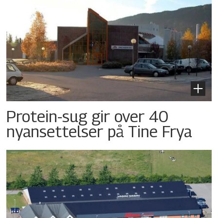
Protein-sug gir over 40
nyansettelser på Tine Frya