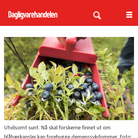
Utvilsomt sunt. Nå skal forskerne finnet ut om
blåbærkapsler kan forebygge demenssykdommer. Foto: