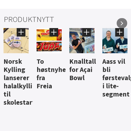
PRODUKTNYTT
Knalltall
Aass vil
Brus og
Hard
ter
for Açai
bli
jus fra
iste fra
Bowl
førstevalg
Berentsen
Hansa
i lite-
segment