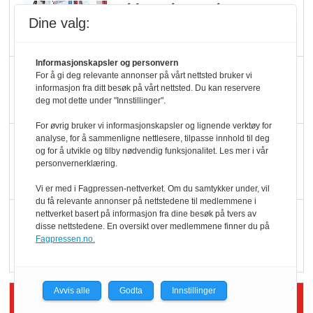
Ti bensinstasjoner
Dine valg:
legger ned hver måned
Informasjonskapsler og personvern
Potetball, kylling og 98
For å gi deg relevante annonser på vårt nettsted bruker vi
informasjon fra ditt besøk på vårt nettsted. Du kan reservere
oktan
deg mot dette under "Innstillinger".
For øvrig bruker vi informasjonskapsler og lignende verktøy for
KBS-bransjen i
analyse, for å sammenligne nettlesere, tilpasse innhold til deg
og for å utvikle og tilby nødvendig funksjonalitet. Les mer i vår
endring: Stadig større
personvernerklæring.
serveringstilbud
Vi er med i Fagpressen-nettverket. Om du samtykker under, vil
du få relevante annonser på nettstedene til medlemmene i
nettverket basert på informasjon fra dine besøk på tvers av
Vokser med ferdigmat
disse nettstedene. En oversikt over medlemmene finner du på
i dagligvare
Fagpressen.no.
Avvis alle
Godta
Innstillinger
Siste artikler - Butikk i praksis