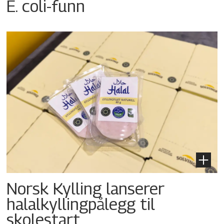
E. coli-funn
Norsk Kylling lanserer
halalkyllingpålegg til
skolestart