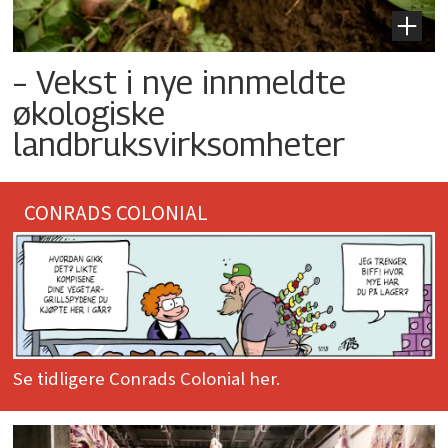
– Vekst i nye innmeldte
økologiske
landbruksvirksomheter
CONRADS COLONIAL
Se tidligere Conrads Colonial her.