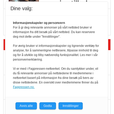
serveringstilbud
Dine valg:
Vokser med ferdigmat
i dagligvare
Informasjonskapsler og personvern
For å gi deg relevante annonser på vårt nettsted bruker vi
informasjon fra ditt besøk på vårt nettsted. Du kan reservere
deg mot dette under "Innstillinger".
Siste artikler - Butikk i praksis
For øvrig bruker vi informasjonskapsler og lignende verktøy for
analyse, for å sammenligne nettlesere, tilpasse innhold til deg
og for å utvikle og tilby nødvendig funksjonalitet. Les mer i vår
Rema-flaggskip
personvernerklæring.
dundrer videre
Vi er med i Fagpressen-nettverket. Om du samtykker under, vil
du få relevante annonser på nettstedene til medlemmene i
nettverket basert på informasjon fra dine besøk på tvers av
Slik opprettholdes
disse nettstedene. En oversikt over medlemmene finner du på
Fagpressen.no.
ølsalget
Færre varer, men fulle
Avvis alle
Godta
Innstillinger