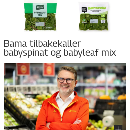
Bama tilbakekaller
babyspinat og babyleaf mix