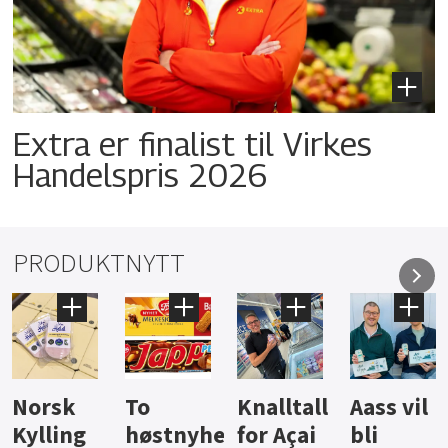
Extra er finalist til Virkes
Handelspris 2026
PRODUKTNYTT
Knalltall
Aass vil
Brus og
Hard
ter
for Açai
bli
jus fra
iste fra