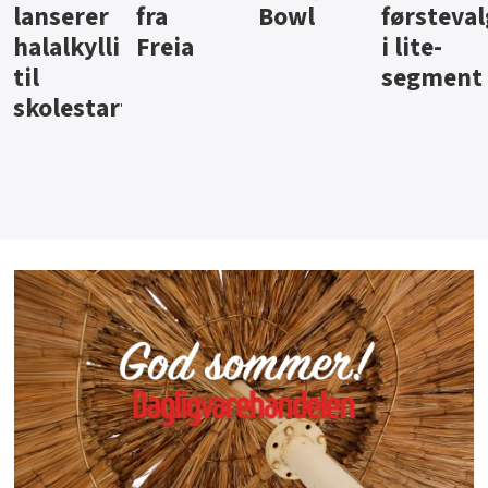
Bowl
førstevalg
Berentsen
Hansa
i lite-
segment