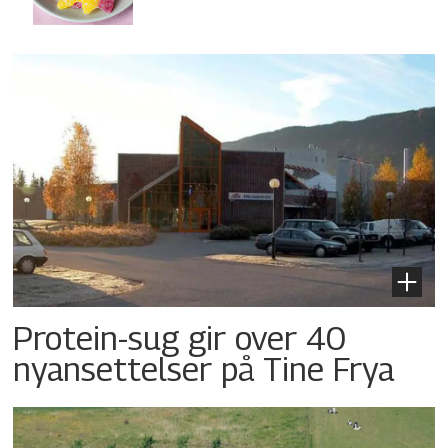
Protein-sug gir over 40
nyansettelser på Tine Frya