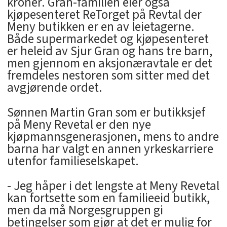
kroner. Gran-familien eier også
kjøpesenteret ReTorget på Revtal der
Meny butikken er en av leietagerne.
Både supermarkedet og kjøpesenteret
er heleid av Sjur Gran og hans tre barn,
men gjennom en aksjonæravtale er det
fremdeles nestoren som sitter med det
avgjørende ordet.
Sønnen Martin Gran som er butikksjef
på Meny Revetal er den nye
kjøpmannsgenerasjonen, mens to andre
barna har valgt en annen yrkeskarriere
utenfor familieselskapet.
- Jeg håper i det lengste at Meny Revetal
kan fortsette som en familieeid butikk,
men da må Norgesgruppen gi
betingelser som gjør at det er mulig for