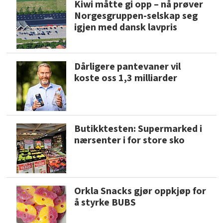
Kiwi måtte gi opp – nå prøver
Norgesgruppen-selskap seg
igjen med dansk lavpris
Dårligere pantevaner vil
koste oss 1,3 milliarder
Butikktesten: Supermarked i
nærsenter i for store sko
Orkla Snacks gjør oppkjøp for
å styrke BUBS