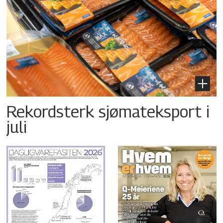
Rekordsterk sjømateksport i
juli