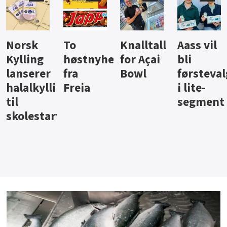
Knalltall
Aass vil
Brus og
Hard
ter
for Açai
bli
jus fra
iste fra
Bowl
førstevalg
Berentsen
Hansa
i lite-
segment