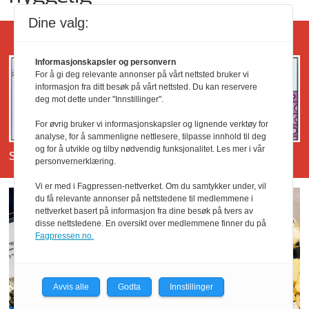
Dine valg:
CONRADS COLONIAL
Informasjonskapsler og personvern
For å gi deg relevante annonser på vårt nettsted bruker vi
informasjon fra ditt besøk på vårt nettsted. Du kan reservere
deg mot dette under "Innstillinger".
For øvrig bruker vi informasjonskapsler og lignende verktøy for
analyse, for å sammenligne nettlesere, tilpasse innhold til deg
og for å utvikle og tilby nødvendig funksjonalitet. Les mer i vår
Se tidligere Conrads Colonial her.
personvernerklæring.
Vi er med i Fagpressen-nettverket. Om du samtykker under, vil
du få relevante annonser på nettstedene til medlemmene i
nettverket basert på informasjon fra dine besøk på tvers av
disse nettstedene. En oversikt over medlemmene finner du på
Fagpressen.no.
Avvis alle
Godta
Innstillinger