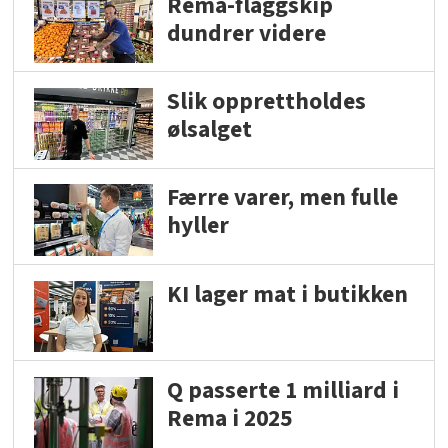
Rema-flaggskip
dundrer videre
Slik opprettholdes
ølsalget
Færre varer, men fulle
hyller
KI lager mat i butikken
Q passerte 1 milliard i
Rema i 2025