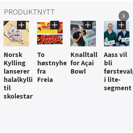
PRODUKTNYTT
Knalltall
Aass vil
Brus og
Hard
ter
for Açai
bli
jus fra
iste fra
Bowl
førstevalg
Berentsen
Hansa
i lite-
segment