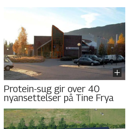
Protein-sug gir over 40
nyansettelser på Tine Frya