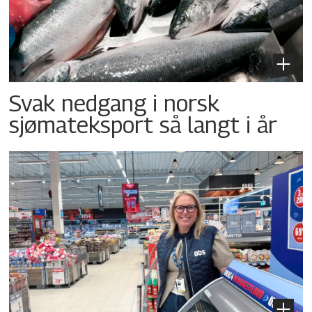
Svak nedgang i norsk
sjømateksport så langt i år