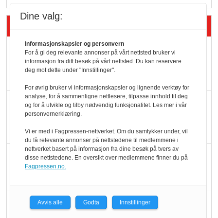
Dine valg:
Siste artikler - Økologisk
Informasjonskapsler og personvern
Kolonihagens norske
For å gi deg relevante annonser på vårt nettsted bruker vi
yoghurt: Trues av
informasjon fra ditt besøk på vårt nettsted. Du kan reservere
deg mot dette under "Innstillinger".
melkemangel
For øvrig bruker vi informasjonskapsler og lignende verktøy for
analyse, for å sammenligne nettlesere, tilpasse innhold til deg
Marit Kolby vant
og for å utvikle og tilby nødvendig funksjonalitet. Les mer i vår
Økologisk Norge sin
personvernerklæring.
hederspris
Vi er med i Fagpressen-nettverket. Om du samtykker under, vil
du få relevante annonser på nettstedene til medlemmene i
nettverket basert på informasjon fra dine besøk på tvers av
Blir enklere å velge
disse nettstedene. En oversikt over medlemmene finner du på
Fagpressen.no.
økologisk i butikkhylla
Kolonihagen sliter
Avvis alle
Godta
Innstillinger