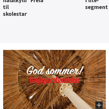
i lite-
segment