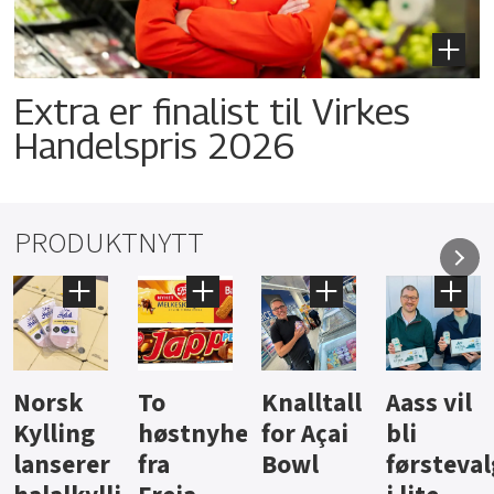
Extra er finalist til Virkes
Handelspris 2026
PRODUKTNYTT
Knalltall
Aass vil
Brus og
Hard
ter
for Açai
bli
jus fra
iste fra
Bowl
førstevalg
Berentsen
Hansa