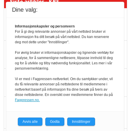
Siste artikler - KBS
Dine valg:
Mat er viktigere enn
pris når elbilister
Informasjonskapsler og personvern
velger ladestopp
For å gi deg relevante annonser på vårt nettsted bruker vi
informasjon fra ditt besøk på vårt nettsted. Du kan reservere
deg mot dette under "Innstillinger".
Ti bensinstasjoner
For øvrig bruker vi informasjonskapsler og lignende verktøy for
legger ned hver måned
analyse, for å sammenligne nettlesere, tilpasse innhold til deg
og for å utvikle og tilby nødvendig funksjonalitet. Les mer i vår
personvernerklæring.
Potetball, kylling og 98
Vi er med i Fagpressen-nettverket. Om du samtykker under, vil
oktan
du få relevante annonser på nettstedene til medlemmene i
nettverket basert på informasjon fra dine besøk på tvers av
disse nettstedene. En oversikt over medlemmene finner du på
Fagpressen.no.
KBS-bransjen i
endring: Stadig større
serveringstilbud
Avvis alle
Godta
Innstillinger