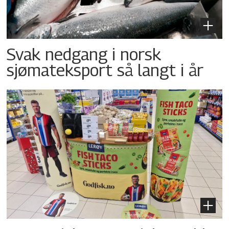
Svak nedgang i norsk
sjømateksport så langt i år