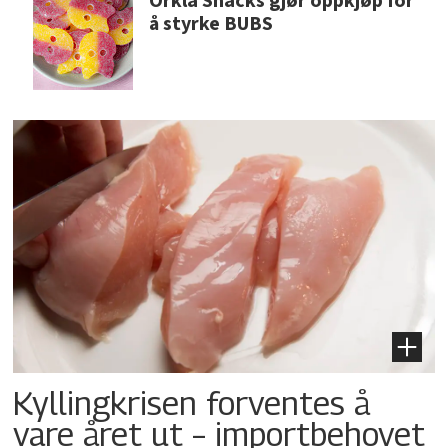
Orkla Snacks gjør oppkjøp for
å styrke BUBS
Kyllingkrisen forventes å
vare året ut – importbehovet