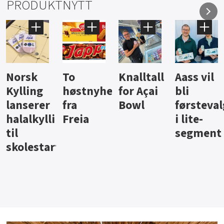
PRODUKTNYTT
Knalltall
Aass vil
Brus og
Hard
ter
for Açai
bli
jus fra
iste fra
Bowl
førstevalg
Berentsen
Hansa
i lite-
segment