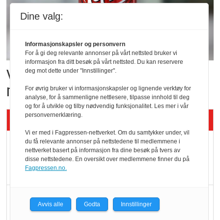
Dine valg:
Informasjonskapsler og personvern
For å gi deg relevante annonser på vårt nettsted bruker vi
informasjon fra ditt besøk på vårt nettsted. Du kan reservere
Vil vokse i brusmarkedet
deg mot dette under "Innstillinger".
med Dr Pepper
For øvrig bruker vi informasjonskapsler og lignende verktøy for
analyse, for å sammenligne nettlesere, tilpasse innhold til deg
og for å utvikle og tilby nødvendig funksjonalitet. Les mer i vår
personvernerklæring.
Siste artikler - KBS
Vi er med i Fagpressen-nettverket. Om du samtykker under, vil
Mat er viktigere enn
du få relevante annonser på nettstedene til medlemmene i
nettverket basert på informasjon fra dine besøk på tvers av
pris når elbilister
disse nettstedene. En oversikt over medlemmene finner du på
Fagpressen.no.
velger ladestopp
Ti bensinstasjoner
Avvis alle
Godta
Innstillinger
legger ned hver måned