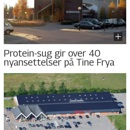
Protein-sug gir over 40
nyansettelser på Tine Frya