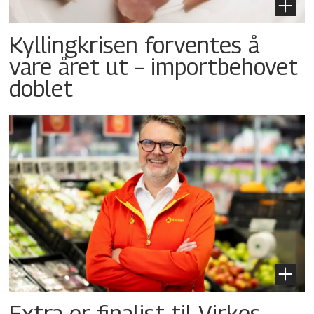
Kyllingkrisen forventes å
vare året ut – importbehovet
doblet
Extra er finalist til Virkes