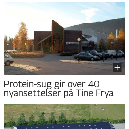
Protein-sug gir over 40
nyansettelser på Tine Frya