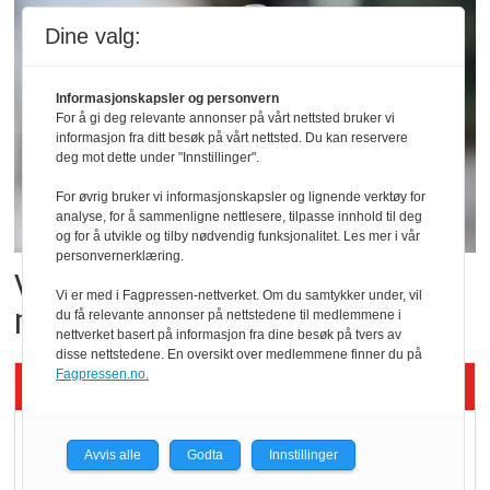
Dine valg:
Informasjonskapsler og personvern
For å gi deg relevante annonser på vårt nettsted bruker vi
informasjon fra ditt besøk på vårt nettsted. Du kan reservere
deg mot dette under "Innstillinger".
For øvrig bruker vi informasjonskapsler og lignende verktøy for
analyse, for å sammenligne nettlesere, tilpasse innhold til deg
og for å utvikle og tilby nødvendig funksjonalitet. Les mer i vår
personvernerklæring.
Vil vokse i brusmarkedet
Vi er med i Fagpressen-nettverket. Om du samtykker under, vil
med Dr Pepper
du få relevante annonser på nettstedene til medlemmene i
nettverket basert på informasjon fra dine besøk på tvers av
disse nettstedene. En oversikt over medlemmene finner du på
Fagpressen.no.
Siste artikler - KBS
Mat er viktigere enn
Avvis alle
Godta
Innstillinger
pris når elbilister