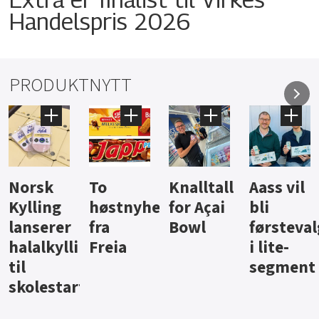
Handelspris 2026
PRODUKTNYTT
Knalltall
Aass vil
Brus og
Hard
ter
for Açai
bli
jus fra
iste fra
Bowl
førstevalg
Berentsen
Hansa
i lite-
segment