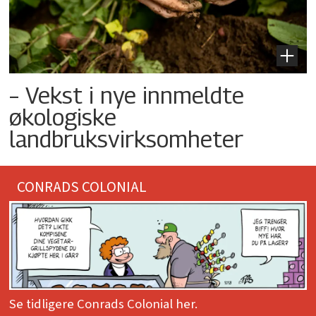
– Vekst i nye innmeldte
økologiske
landbruksvirksomheter
CONRADS COLONIAL
Se tidligere Conrads Colonial her.