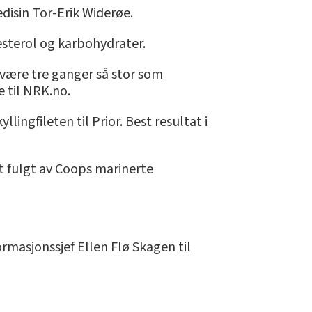
edisin Tor-Erik Widerøe.
esterol og karbohydrater.
t være tre ganger så stor som
 til NRK.no.
lingfileten til Prior. Best resultat i
tt fulgt av Coops marinerte
ormasjonssjef Ellen Flø Skagen til