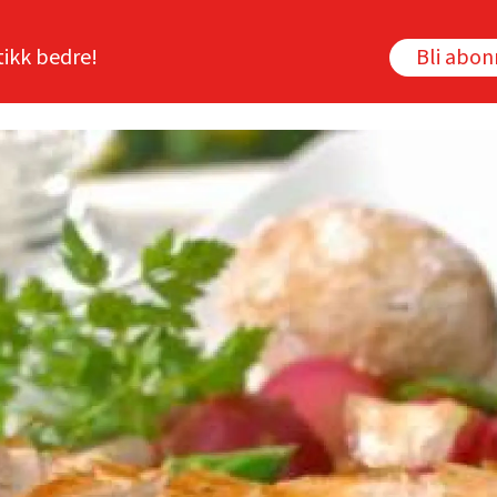
tikk bedre!
Bli abo