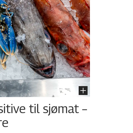
tive til sjømat –
re