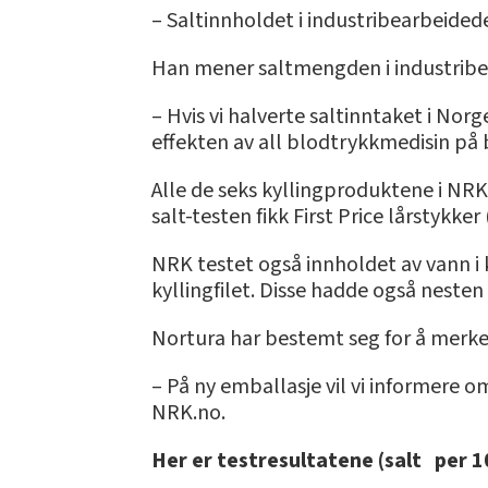
– Saltinnholdet i industribearbeidede
Han mener saltmengden i industribea
– Hvis vi halverte saltinntaket i Nor
effekten av all blodtrykkmedisin på 
Alle de seks kyllingproduktene i NRKs t
salt-testen fikk First Price lårstykker
NRK testet også innholdet av vann i 
kyllingfilet. Disse hadde også nesten
Nortura har bestemt seg for å merke
– På ny emballasje vil vi informere o
NRK.no.
Her er testresultatene (salt per 1