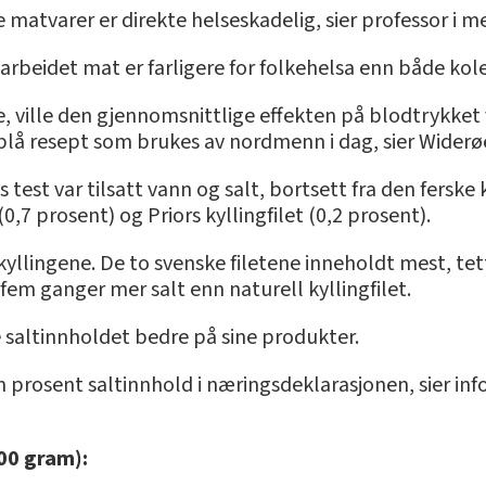
 matvarer er direkte helseskadelig, sier professor i m
rbeidet mat er farligere for folkehelsa enn både kol
ge, ville den gjennomsnittlige effekten på blodtrykke
blå resept som brukes av nordmenn i dag, sier Widerøe
est var tilsatt vann og salt, bortsett fra den ferske kyl
 (0,7 prosent) og Priors kyllingfilet (0,2 prosent).
kyllingene. De to svenske filetene inneholdt mest, te
 fem ganger mer salt enn naturell kyllingfilet.
 saltinnholdet bedre på sine produkter.
m prosent saltinnhold i næringsdeklarasjonen, sier inf
00 gram):