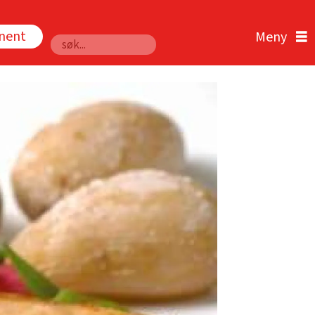
nnent
Søk