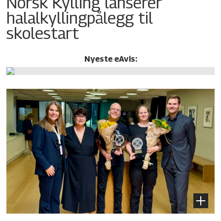
Norsk Kylling lanserer
halalkylling­pålegg til
skolestart
Nyeste eAvis: