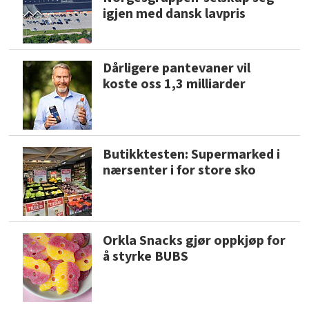
igjen med dansk lavpris
Dårligere pantevaner vil
koste oss 1,3 milliarder
Butikktesten: Supermarked i
nærsenter i for store sko
Orkla Snacks gjør oppkjøp for
å styrke BUBS