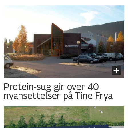
Protein-sug gir over 40
nyansettelser på Tine Frya