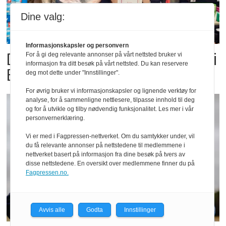
Dine valg:
Informasjonskapsler og personvern
Dette er landets beste Post i
For å gi deg relevante annonser på vårt nettsted bruker vi
informasjon fra ditt besøk på vårt nettsted. Du kan reservere
Butikk
deg mot dette under "Innstillinger".
For øvrig bruker vi informasjonskapsler og lignende verktøy for
analyse, for å sammenligne nettlesere, tilpasse innhold til deg
og for å utvikle og tilby nødvendig funksjonalitet. Les mer i vår
personvernerklæring.
Vi er med i Fagpressen-nettverket. Om du samtykker under, vil
du få relevante annonser på nettstedene til medlemmene i
nettverket basert på informasjon fra dine besøk på tvers av
disse nettstedene. En oversikt over medlemmene finner du på
Fagpressen.no.
Avvis alle
Godta
Innstillinger