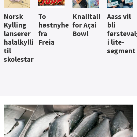
Knalltall
Aass vil
Brus og
Hard
ter
for Açai
bli
jus fra
iste fra
Bowl
førstevalg
Berentsen
Hansa
i lite-
segment