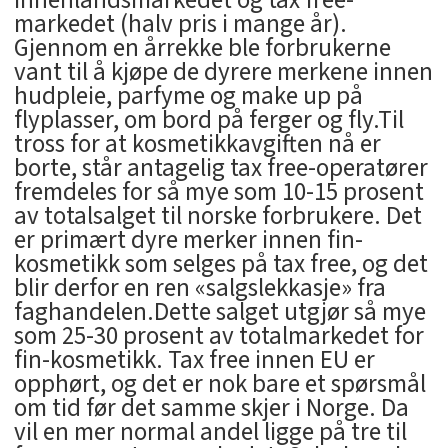
innenlandsmarkedet og tax free-
markedet (halv pris i mange år).
Gjennom en årrekke ble forbrukerne
vant til å kjøpe de dyrere merkene innen
hudpleie, parfyme og make up på
flyplasser, om bord på ferger og fly.Til
tross for at kosmetikkavgiften nå er
borte, står antagelig tax free-operatører
fremdeles for så mye som 10-15 prosent
av totalsalget til norske forbrukere. Det
er primært dyre merker innen fin-
kosmetikk som selges på tax free, og det
blir derfor en ren «salgslekkasje» fra
faghandelen.Dette salget utgjør så mye
som 25-30 prosent av totalmarkedet for
fin-kosmetikk. Tax free innen EU er
opphørt, og det er nok bare et spørsmål
om tid før det samme skjer i Norge. Da
vil en mer normal andel ligge på tre til