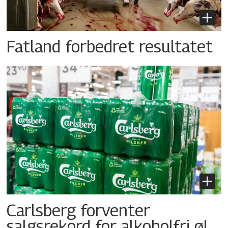
Fatland forbedret resultatet
Carlsberg forventer
salgsrekord for alkoholfri øl