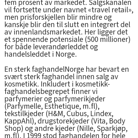
fem prosent av markedet. Salgskanalen
vil fortsette under navnet «travel retail»,
men prisforskjellen blir mindre og
kanskje blir den til slutt en integrert del
av innenlandsmarkedet. Her ligger det
et spennende potensiale (500 millioner)
for både leverandørleddet og
handelsleddet i Norge.
En sterk faghandelNorge har bevart en
svært sterk faghandel innen salg av
kosmetikk. Inkludert i kosmetikk-
faghandelsbegrepet finner vi
parfymerier og parfymerikjeder
(Parfymelle, Esthetique, m.fl),
tekstilkjeder (H&M, Cubus, Lindex,
KappAhl), drugstorekjeder (Vita, Body
Shop) og andre kjeder (Nille, Sparkjøp,
m.fl). I 1999 stod faghandelen for hele