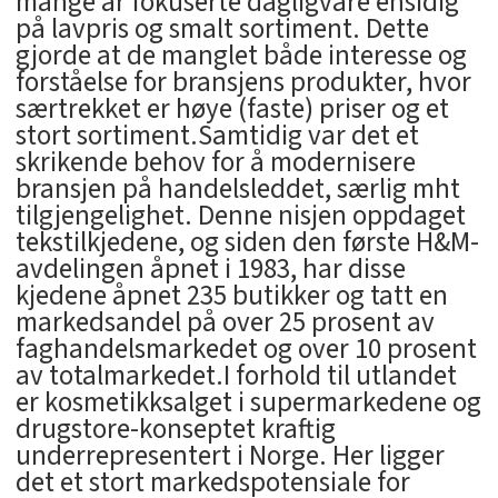
mange år fokuserte dagligvare ensidig
på lavpris og smalt sortiment. Dette
gjorde at de manglet både interesse og
forståelse for bransjens produkter, hvor
særtrekket er høye (faste) priser og et
stort sortiment.Samtidig var det et
skrikende behov for å modernisere
bransjen på handelsleddet, særlig mht
tilgjengelighet. Denne nisjen oppdaget
tekstilkjedene, og siden den første H&M-
avdelingen åpnet i 1983, har disse
kjedene åpnet 235 butikker og tatt en
markedsandel på over 25 prosent av
faghandelsmarkedet og over 10 prosent
av totalmarkedet.I forhold til utlandet
er kosmetikksalget i supermarkedene og
drugstore-konseptet kraftig
underrepresentert i Norge. Her ligger
det et stort markedspotensiale for