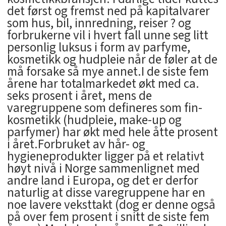
det først og fremst ned på kapitalvarer
som hus, bil, innredning, reiser ? og
forbrukerne vil i hvert fall unne seg litt
personlig luksus i form av parfyme,
kosmetikk og hudpleie når de føler at de
må forsake så mye annet.I de siste fem
årene har totalmarkedet økt med ca.
seks prosent i året, mens de
varegruppene som defineres som fin-
kosmetikk (hudpleie, make-up og
parfymer) har økt med hele åtte prosent
i året.Forbruket av hår- og
hygieneprodukter ligger på et relativt
høyt nivå i Norge sammenlignet med
andre land i Europa, og det er derfor
naturlig at disse varegruppene har en
noe lavere veksttakt (dog er denne også
på over fem prosent i snitt de siste fem