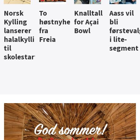
Knalltall
Aass vil
Brus og
Hard
ter
for Açai
bli
jus fra
iste fra
Bowl
førstevalg
Berentsen
Hansa
i lite-
segment