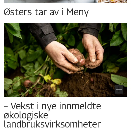
Østers tar av i Meny
– Vekst i nye innmeldte
økologiske
landbruksvirksomheter