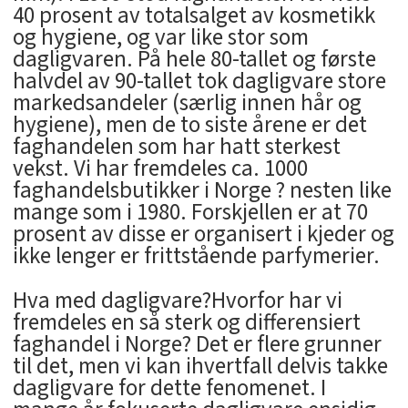
40 prosent av totalsalget av kosmetikk
og hygiene, og var like stor som
dagligvaren. På hele 80-tallet og første
halvdel av 90-tallet tok dagligvare store
markedsandeler (særlig innen hår og
hygiene), men de to siste årene er det
faghandelen som har hatt sterkest
vekst. Vi har fremdeles ca. 1000
faghandelsbutikker i Norge ? nesten like
mange som i 1980. Forskjellen er at 70
prosent av disse er organisert i kjeder og
ikke lenger er frittstående parfymerier.
Hva med dagligvare?Hvorfor har vi
fremdeles en så sterk og differensiert
faghandel i Norge? Det er flere grunner
til det, men vi kan ihvertfall delvis takke
dagligvare for dette fenomenet. I