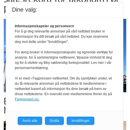
på festivaler
Dine valg:
Informasjonskapsler og personvern
For å gi deg relevante annonser på vårt nettsted bruker vi
informasjon fra ditt besøk på vårt nettsted. Du kan reservere
deg mot dette under "Innstillinger".
For øvrig bruker vi informasjonskapsler og lignende verktøy for
analyse, for å sammenligne nettlesere, tilpasse innhold til deg
og for å utvikle og tilby nødvendig funksjonalitet. Les mer i vår
personvernerklæring.
Vi er med i Fagpressen-nettverket. Om du samtykker under, vil
du få relevante annonser på nettstedene til medlemmene i
nettverket basert på informasjon fra dine besøk på tvers av
disse nettstedene. En oversikt over medlemmene finner du på
Butikktesten: Slitent, men
Fagpressen.no.
hyggelig
Avvis alle
Godta
Innstillinger