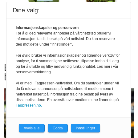
Dine valg:
Informasjonskapsler og personvern
For å gi deg relevante annonser på vårt nettsted bruker vi
informasjon fra ditt besøk på vårt nettsted. Du kan reservere
deg mot dette under "Innstillinger".
For øvrig bruker vi informasjonskapsler og lignende verktøy for
analyse, for å sammenligne nettlesere, tilpasse innhold til deg
Bama tilbakekaller
og for å utvikle og tilby nødvendig funksjonalitet. Les mer i vår
personvernerklæring.
babyspinat og babyleaf mix
Vi er med i Fagpressen-nettverket. Om du samtykker under, vil
du få relevante annonser på nettstedene til medlemmene i
nettverket basert på informasjon fra dine besøk på tvers av
disse nettstedene. En oversikt over medlemmene finner du på
Fagpressen.no.
Avvis alle
Godta
Innstillinger