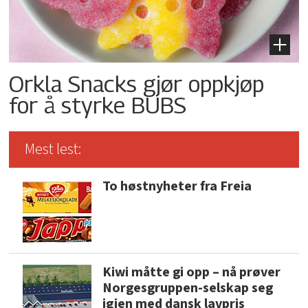
Orkla Snacks gjør oppkjøp
for å styrke BUBS
Mest lest:
To høstnyheter fra Freia
Kiwi måtte gi opp – nå prøver
Norgesgruppen-selskap seg
igjen med dansk lavpris