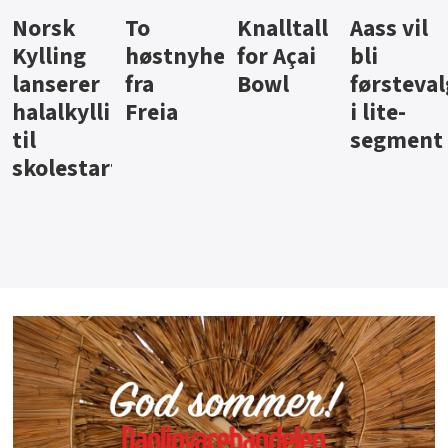
Knalltall
Aass vil
Brus og
Hard
ter
for Açai
bli
jus fra
iste fra
Bowl
førstevalg
Berentsen
Hansa
i lite-
segment