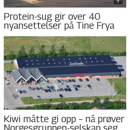
Protein-sug gir over 40
nyansettelser på Tine Frya
Kiwi måtte gi opp – nå prøver
Norgesgruppen-selskap seg