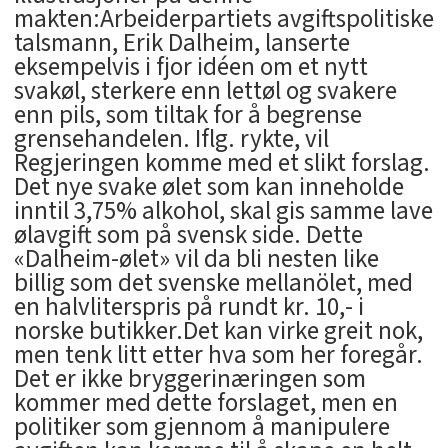
makten:Arbeiderpartiets avgiftspolitiske
talsmann, Erik Dalheim, lanserte
eksempelvis i fjor idéen om et nytt
svakøl, sterkere enn lettøl og svakere
enn pils, som tiltak for å begrense
grensehandelen. Iflg. rykte, vil
Regjeringen komme med et slikt forslag.
Det nye svake ølet som kan inneholde
inntil 3,75% alkohol, skal gis samme lave
ølavgift som på svensk side. Dette
«Dalheim-ølet» vil da bli nesten like
billig som det svenske mellanölet, med
en halvliterspris på rundt kr. 10,- i
norske butikker.Det kan virke greit nok,
men tenk litt etter hva som her foregår.
Det er ikke bryggerinæringen som
kommer med dette forslaget, men en
politiker som gjennom å manipulere