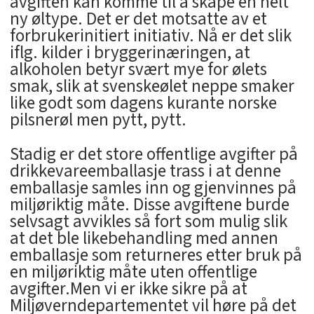
avgiften kan komme til å skape en helt
ny øltype. Det er det motsatte av et
forbrukerinitiert initiativ. Nå er det slik
iflg. kilder i bryggerinæringen, at
alkoholen betyr svært mye for ølets
smak, slik at svenskeølet neppe smaker
like godt som dagens kurante norske
pilsnerøl men pytt, pytt.
Stadig er det store offentlige avgifter på
drikkevareemballasje trass i at denne
emballasje samles inn og gjenvinnes på
miljøriktig måte. Disse avgiftene burde
selvsagt avvikles så fort som mulig slik
at det ble likebehandling med annen
emballasje som returneres etter bruk på
en miljøriktig måte uten offentlige
avgifter.Men vi er ikke sikre på at
Miljøverndepartementet vil høre på det