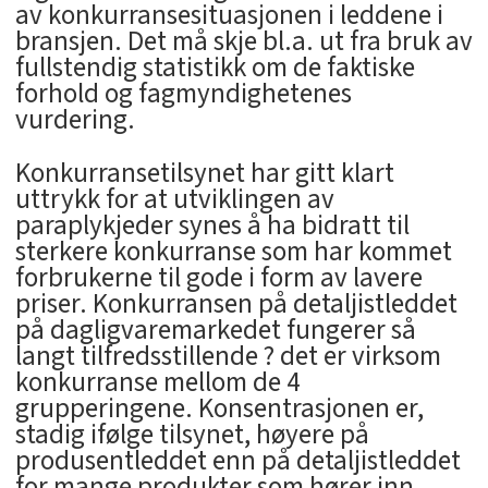
av konkurransesituasjonen i leddene i
bransjen. Det må skje bl.a. ut fra bruk av
fullstendig statistikk om de faktiske
forhold og fagmyndighetenes
vurdering.
Konkurransetilsynet har gitt klart
uttrykk for at utviklingen av
paraplykjeder synes å ha bidratt til
sterkere konkurranse som har kommet
forbrukerne til gode i form av lavere
priser. Konkurransen på detaljistleddet
på dagligvaremarkedet fungerer så
langt tilfredsstillende ? det er virksom
konkurranse mellom de 4
grupperingene. Konsentrasjonen er,
stadig ifølge tilsynet, høyere på
produsentleddet enn på detaljistleddet
for mange produkter som hører inn