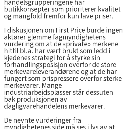
handelsgrupperingene har
butikkonsepter som prioriterer kvalitet
og mangfold fremfor kun lave priser.
I diskusjonen om First Price burde ingen
aktører glemme fagmyndighetens
vurdering om at de «private» merkene
hittil bl.a. har vært brukt som ledd i
kjedenes strategi for å styrke sin
forhandlingsposisjon overfor de store
merkevareleverandørene og at de har
fungert som prispressere overfor sterke
merkevarer. Mange
industriarbeidsplasser står dessuten
bak produksjonen av
dagligvarehandelens merkevarer.
De nevnte vurderinger fra
myndighetenes side må ses i lys av at