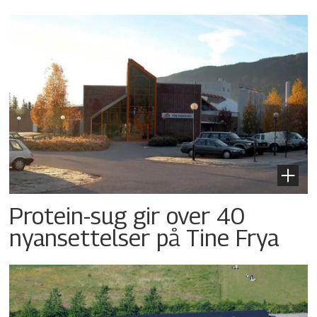
Protein-sug gir over 40
nyansettelser på Tine Frya