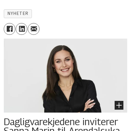
NYHETER
Dagligvarekjedene inviterer
Sanna Marin til Arendalsuka