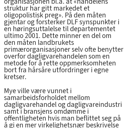
organisasjonen bl.a. at «handelens
struktur har gitt markedet et
oligopolistisk preg». På den måten
gjentar og forsterker DLF synspunkter i
en høringsuttalelse til departementet
ultimo 2001. Dette minner en del om
den måten landbrukets
primærorganisasjoner selv ofte benytter
overfor dagligvarehandelen som en
metode for å rette oppmerksomheten
bort fra hårsåre utfordringer i egne
kretser.
Mye ville være vunnet i
samarbeidsforholdet mellom
dagligvarehandel og dagligvareindustri
samt i bransjens omdømme i
offentligheten hvis man beflittet seg på
å gi en mer virkelighetsnær beskrivelse