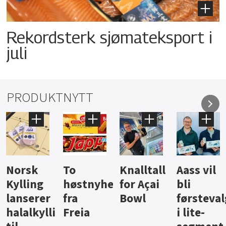
Rekordsterk sjømateksport i
juli
PRODUKTNYTT
Knalltall
Aass vil
Brus og
Hard
ter
for Açai
bli
jus fra
iste fra
Bowl
førstevalg
Berentsen
Hansa
i lite-