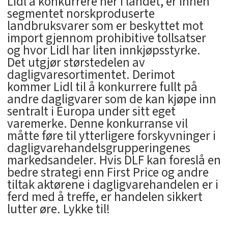
Lidl å konkurrere her i landet, er innen
segmentet norskproduserte
landbruksvarer som er beskyttet mot
import gjennom prohibitive tollsatser
og hvor Lidl har liten innkjøpsstyrke.
Det utgjør størstedelen av
dagligvaresortimentet. Derimot
kommer Lidl til å konkurrere fullt på
andre dagligvarer som de kan kjøpe inn
sentralt i Europa under sitt eget
varemerke. Denne konkurranse vil
måtte føre til ytterligere forskyvninger i
dagligvarehandelsgrupperingenes
markedsandeler. Hvis DLF kan foreslå en
bedre strategi enn First Price og andre
tiltak aktørene i dagligvarehandelen er i
ferd med å treffe, er handelen sikkert
lutter øre. Lykke til!