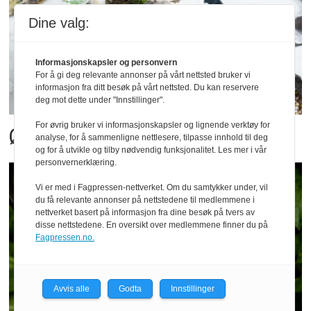
Dine valg:
Informasjonskapsler og personvern
For å gi deg relevante annonser på vårt nettsted bruker vi
informasjon fra ditt besøk på vårt nettsted. Du kan reservere
deg mot dette under "Innstillinger".
For øvrig bruker vi informasjonskapsler og lignende verktøy for
Østers tar av i Meny
analyse, for å sammenligne nettlesere, tilpasse innhold til deg
og for å utvikle og tilby nødvendig funksjonalitet. Les mer i vår
personvernerklæring.
Vi er med i Fagpressen-nettverket. Om du samtykker under, vil
du få relevante annonser på nettstedene til medlemmene i
nettverket basert på informasjon fra dine besøk på tvers av
disse nettstedene. En oversikt over medlemmene finner du på
Fagpressen.no.
Avvis alle
Godta
Innstillinger