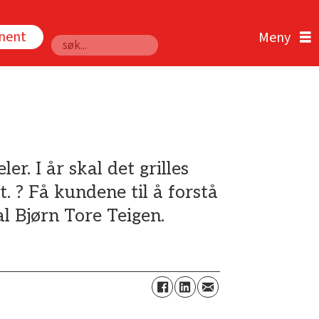
nnent
Søk
r. I år skal det grilles
t. ? Få kundene til å forstå
al Bjørn Tore Teigen.