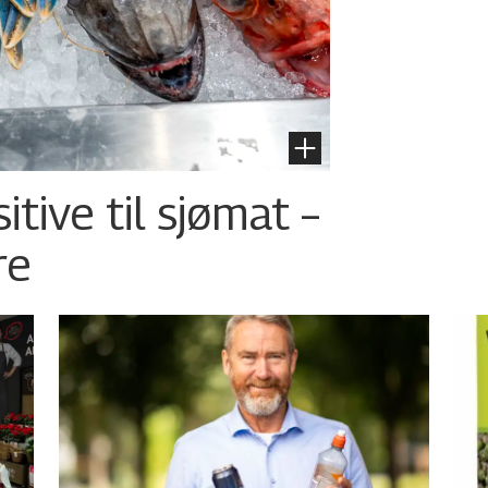
tive til sjømat –
re