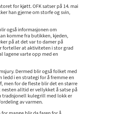
oret for kjøtt. OFK satser på 14. mai
akker han gjerne om storfe og svin,
 blir også informasjonen om
kan komme fra butikken, kjeden,
eker på at det var to damer på
forteller at aktiviteten i stor grad
 skal lagene varte opp med en
umsjury. Dermed blir også folket med
 ledd i en strategi for å fremme en
f, men for de fleste blir det en større
nesten alltid er vellykket å satse på
 tradisjonell kulegrill med lokk er
 fordeling av varmen.
for mange blir da faren for å