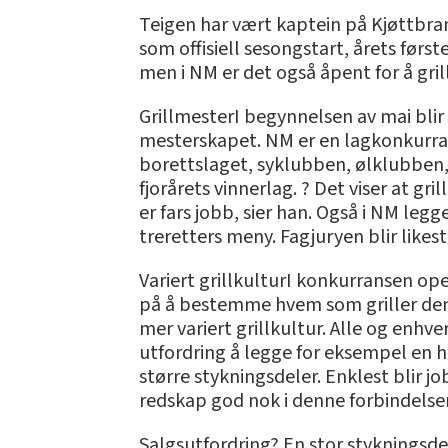
Teigen har vært kaptein på Kjøttbran
som offisiell sesongstart, årets først
men i NM er det også åpent for å grill
GrillmesterI begynnelsen av mai blir
mesterskapet. NM er en lagkonkurra
borettslaget, syklubben, ølklubben, 
fjorårets vinnerlag. ? Det viser at gr
er fars jobb, sier han. Også i NM leg
treretters meny. Fagjuryen blir likes
Variert grillkulturI konkurransen op
på å bestemme hvem som griller den b
mer variert grillkultur. Alle og enhve
utfordring å legge for eksempel en he
større stykningsdeler. Enklest blir j
redskap god nok i denne forbindelsen.
Salgsutfordring? En stor stykningsde