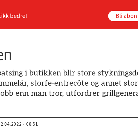
tikk bedre!
Bli abo
en
tsing i butikken blir store stykningsdele
lammelår, storfe-entrecôte og annet stor
ljobb enn man tror, utfordrer grillgener
22.04.2022 - 08:51