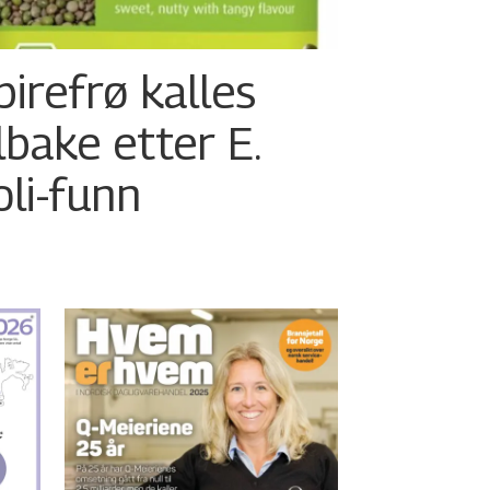
pirefrø kalles
ilbake etter E.
oli-funn