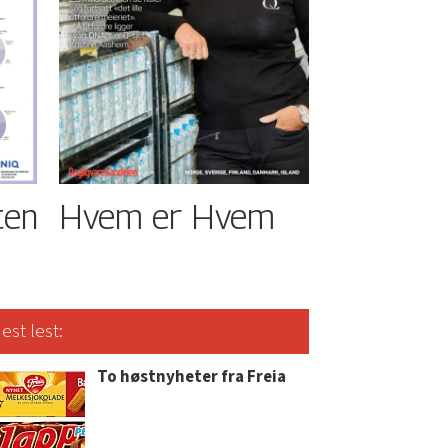
ten
Hvem er Hvem
est lest:
To høstnyheter fra Freia