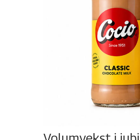
Volumvekst i jub