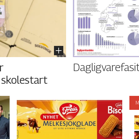
Dagligvarefasi
r
 skolestart
M