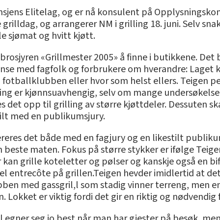
sjens Elitelag, og er nå konsulent på Opplysningskont
e grilldag, og arrangerer NM i grilling 18. juni. Selv sn
e sjømat og hvitt kjøtt.
 brosjyren «Grillmester 2005» å finne i butikkene. Det
nse med fagfolk og forbrukere om hverandre: Laget 
fotballklubben eller hvor som helst ellers. Teigen p
illing er kjønnsuavhengig, selv om mange undersøkelser 
ges det opp til grilling av større kjøttdeler. Dessuten
tilt med en publikumsjury.
ereres det både med en fagjury og en likestilt publik
este maten. Fokus på større stykker er ifølge Teigen
r kan grille koteletter og pølser og kanskje også en bif
l entrecôte på grillen.Teigen hevder imidlertid at det 
obben med gassgril,l som stadig vinner terreng, men en
 Lokket er viktig fordi det gir en riktig og nødvendig
l egner seg jo best når man har gjester på besøk, men 