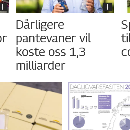
Dårligere
S
or
pantevaner vil
t
koste oss 1,3
c
milliarder