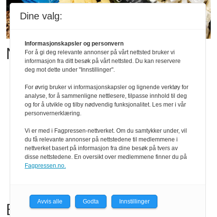
Dine valg:
Informasjonskapsler og personvern
Matgledefinalistene er klare
For å gi deg relevante annonser på vårt nettsted bruker vi
informasjon fra ditt besøk på vårt nettsted. Du kan reservere
deg mot dette under "Innstillinger".
For øvrig bruker vi informasjonskapsler og lignende verktøy for
analyse, for å sammenligne nettlesere, tilpasse innhold til deg
og for å utvikle og tilby nødvendig funksjonalitet. Les mer i vår
personvernerklæring.
Vi er med i Fagpressen-nettverket. Om du samtykker under, vil
du få relevante annonser på nettstedene til medlemmene i
nettverket basert på informasjon fra dine besøk på tvers av
disse nettstedene. En oversikt over medlemmene finner du på
Fagpressen.no.
Avvis alle
Godta
Innstillinger
Bama tilbakekaller