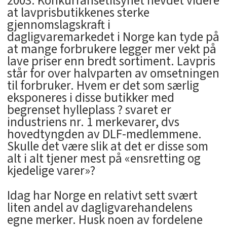
2003. Konkurransetilsynet hevdet videre
at lavprisbutikkenes sterke
gjennomslagskraft i
dagligvaremarkedet i Norge kan tyde på
at mange forbrukere legger mer vekt på
lave priser enn bredt sortiment. Lavpris
står for over halvparten av omsetningen
til forbruker. Hvem er det som særlig
eksponeres i disse butikker med
begrenset hylleplass ? svaret er
industriens nr. 1 merkevarer, dvs
hovedtyngden av DLF-medlemmene.
Skulle det være slik at det er disse som
alt i alt tjener mest på «ensretting og
kjedelige varer»?
Idag har Norge en relativt sett svært
liten andel av dagligvarehandelens
egne merker. Husk noen av fordelene