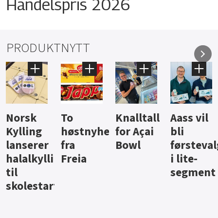
Handelspris 2026
PRODUKTNYTT
Knalltall
Aass vil
Brus og
Hard
ter
for Açai
bli
jus fra
iste fra
Bowl
førstevalg
Berentsen
Hansa
i lite-
segment