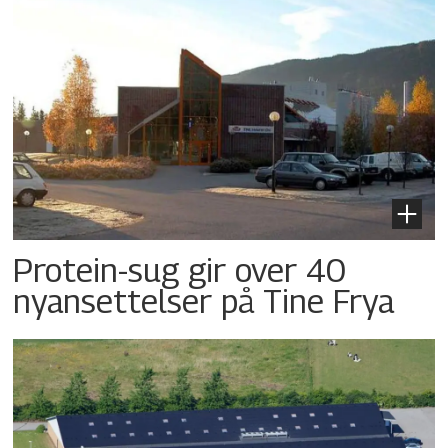
Protein-sug gir over 40
nyansettelser på Tine Frya