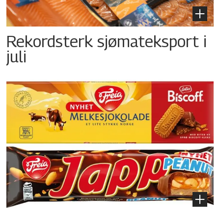
Rekordsterk sjømateksport i
juli