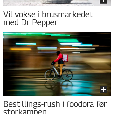
Vil vokse i brusmarkedet
med Dr Pepper
Bestillings-rush i foodora før
storkampen