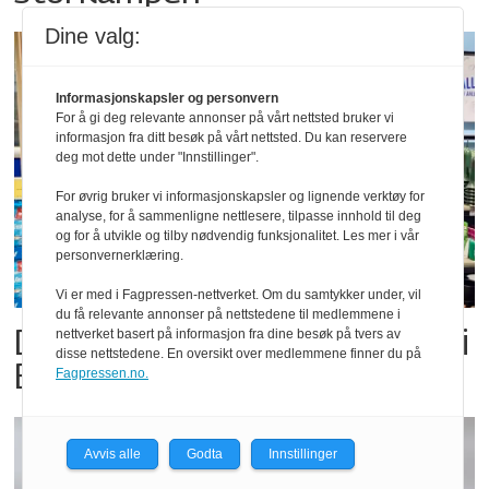
Dine valg:
Informasjonskapsler og personvern
For å gi deg relevante annonser på vårt nettsted bruker vi
informasjon fra ditt besøk på vårt nettsted. Du kan reservere
deg mot dette under "Innstillinger".
For øvrig bruker vi informasjonskapsler og lignende verktøy for
analyse, for å sammenligne nettlesere, tilpasse innhold til deg
og for å utvikle og tilby nødvendig funksjonalitet. Les mer i vår
personvernerklæring.
Vi er med i Fagpressen-nettverket. Om du samtykker under, vil
du få relevante annonser på nettstedene til medlemmene i
Dette er landets beste Post i
nettverket basert på informasjon fra dine besøk på tvers av
disse nettstedene. En oversikt over medlemmene finner du på
Butikk
Fagpressen.no.
Avvis alle
Godta
Innstillinger