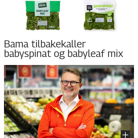
Bama tilbakekaller
babyspinat og babyleaf mix