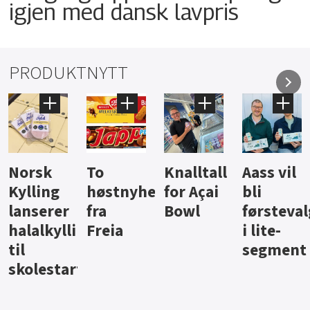
igjen med dansk lavpris
PRODUKTNYTT
Knalltall
Aass vil
Brus og
Hard
ter
for Açai
bli
jus fra
iste fra
Bowl
førstevalg
Berentsen
Hansa
i lite-
segment