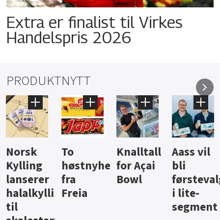
Extra er finalist til Virkes
Handelspris 2026
PRODUKTNYTT
Knalltall
Aass vil
Brus og
Hard
ter
for Açai
bli
jus fra
iste fra
Bowl
førstevalg
Berentsen
Hansa
i lite-
segment