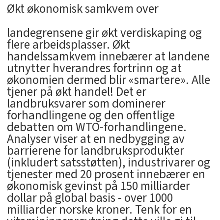
Økt økonomisk samkvem over
landegrensene gir økt verdiskaping og
flere arbeidsplasser. Økt
handelssamkvem innebærer at landene
utnytter hverandres fortrinn og at
økonomien dermed blir «smartere». Alle
tjener på økt handel! Det er
landbruksvarer som dominerer
forhandlingene og den offentlige
debatten om WTO-forhandlingene.
Analyser viser at en nedbygging av
barrierene for landbruksprodukter
(inkludert satsstøtten), industrivarer og
tjenester med 20 prosent innebærer en
økonomisk gevinst på 150 milliarder
dollar på global basis - over 1000
milliarder norske kroner. Tenk for en