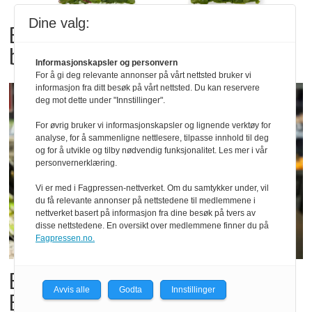
Dine valg:
Bama tilbakekaller
babyspinat og babyleaf mix
Informasjonskapsler og personvern
For å gi deg relevante annonser på vårt nettsted bruker vi
informasjon fra ditt besøk på vårt nettsted. Du kan reservere
deg mot dette under "Innstillinger".
For øvrig bruker vi informasjonskapsler og lignende verktøy for
analyse, for å sammenligne nettlesere, tilpasse innhold til deg
og for å utvikle og tilby nødvendig funksjonalitet. Les mer i vår
personvernerklæring.
Vi er med i Fagpressen-nettverket. Om du samtykker under, vil
du få relevante annonser på nettstedene til medlemmene i
nettverket basert på informasjon fra dine besøk på tvers av
disse nettstedene. En oversikt over medlemmene finner du på
Fagpressen.no.
Billigbonanza da Norge slo
Avvis alle
Godta
Innstillinger
Elfenbenkysten