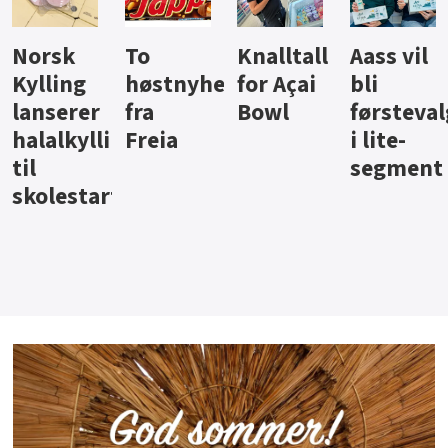
Norsk
To
Knalltall
Aass vil
Kylling
høstnyheter
for Açai
bli
lanserer
fra
Bowl
førsteval
halalkyllingpålegg
Freia
i lite-
til
segment
skolestart