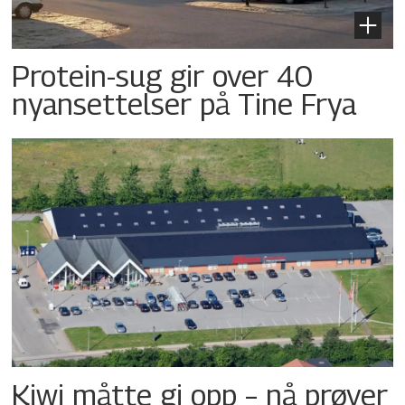
Protein-sug gir over 40
nyansettelser på Tine Frya
Kiwi måtte gi opp – nå prøver