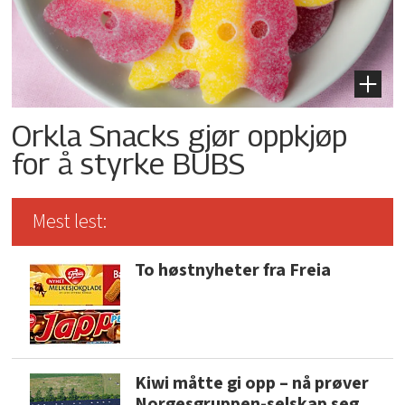
Orkla Snacks gjør oppkjøp
for å styrke BUBS
Mest lest:
To høstnyheter fra Freia
Kiwi måtte gi opp – nå prøver
Norgesgruppen-selskap seg