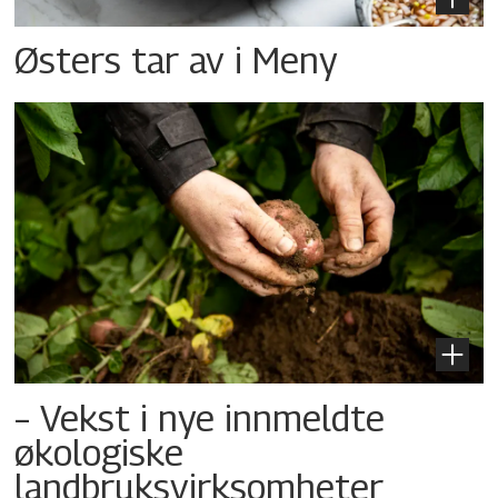
Østers tar av i Meny
– Vekst i nye innmeldte
økologiske
landbruksvirksomheter