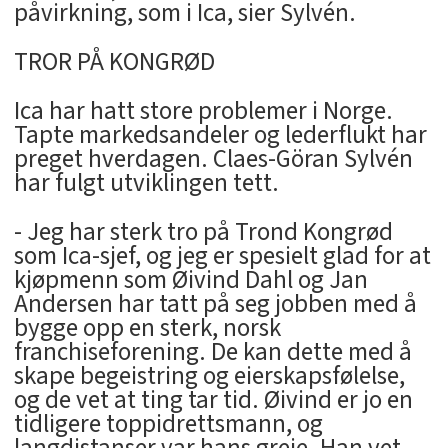
påvirkning, som i Ica, sier Sylvén.
TROR PÅ KONGRØD
Ica har hatt store problemer i Norge.
Tapte markedsandeler og lederflukt har
preget hverdagen. Claes-Göran Sylvén
har fulgt utviklingen tett.
- Jeg har sterk tro på Trond Kongrød
som Ica-sjef, og jeg er spesielt glad for at
kjøpmenn som Øivind Dahl og Jan
Andersen har tatt på seg jobben med å
bygge opp en sterk, norsk
franchiseforening. De kan dette med å
skape begeistring og eierskapsfølelse,
og de vet at ting tar tid. Øivind er jo en
tidligere toppidrettsmann, og
langdistanser var hans greie. Han vet