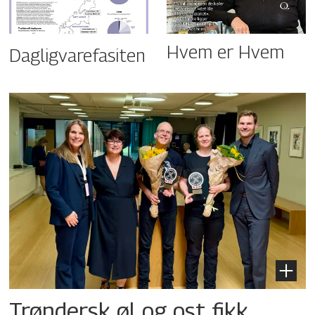
Hvem er Hvem
Dagligvarefasiten
Trøndersk øl og ost fikk