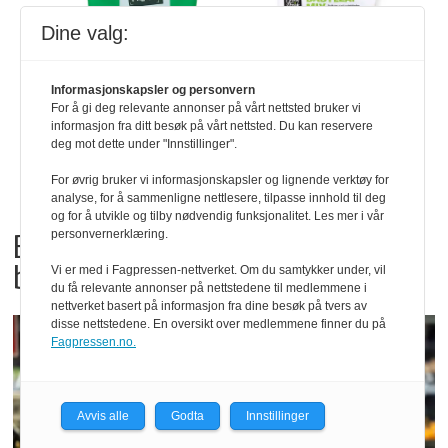
Dine valg:
Informasjonskapsler og personvern
For å gi deg relevante annonser på vårt nettsted bruker vi
informasjon fra ditt besøk på vårt nettsted. Du kan reservere
deg mot dette under "Innstillinger".
For øvrig bruker vi informasjonskapsler og lignende verktøy for
analyse, for å sammenligne nettlesere, tilpasse innhold til deg
og for å utvikle og tilby nødvendig funksjonalitet. Les mer i vår
Bama tilbakekaller
personvernerklæring.
babyspinat og babyleaf mix
Vi er med i Fagpressen-nettverket. Om du samtykker under, vil
du få relevante annonser på nettstedene til medlemmene i
nettverket basert på informasjon fra dine besøk på tvers av
disse nettstedene. En oversikt over medlemmene finner du på
Fagpressen.no.
Avvis alle
Godta
Innstillinger