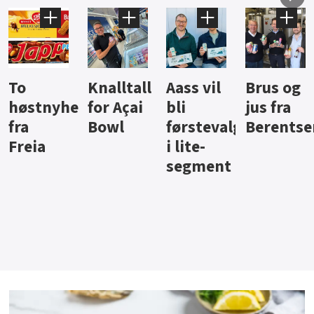
Knalltall
Aass vil
Brus og
Hard
ter
for Açai
bli
jus fra
iste fra
Bowl
førstevalg
Berentsen
Hansa
i lite-
segment