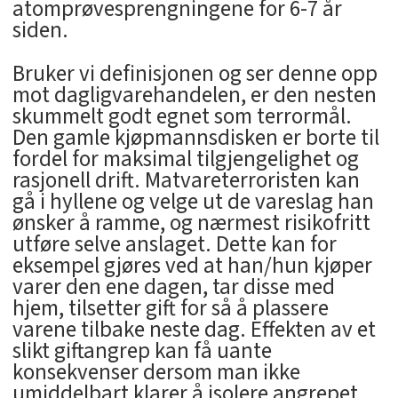
atomprøvesprengningene for 6-7 år
siden.
Bruker vi definisjonen og ser denne opp
mot dagligvarehandelen, er den nesten
skummelt godt egnet som terrormål.
Den gamle kjøpmannsdisken er borte til
fordel for maksimal tilgjengelighet og
rasjonell drift. Matvareterroristen kan
gå i hyllene og velge ut de vareslag han
ønsker å ramme, og nærmest risikofritt
utføre selve anslaget. Dette kan for
eksempel gjøres ved at han/hun kjøper
varer den ene dagen, tar disse med
hjem, tilsetter gift for så å plassere
varene tilbake neste dag. Effekten av et
slikt giftangrep kan få uante
konsekvenser dersom man ikke
umiddelbart klarer å isolere angrepet.