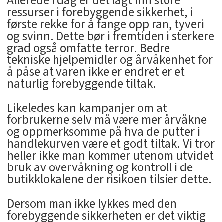
Allerede i dag er det lagt inn store
ressurser i forebyggende sikkerhet, i
første rekke for å fange opp ran, tyveri
og svinn. Dette bør i fremtiden i sterkere
grad også omfatte terror. Bedre
tekniske hjelpemidler og årvåkenhet for
å påse at varen ikke er endret er et
naturlig forebyggende tiltak.
Likeledes kan kampanjer om at
forbrukerne selv må være mer årvåkne
og oppmerksomme på hva de putter i
handlekurven være et godt tiltak. Vi tror
heller ikke man kommer utenom utvidet
bruk av overvåkning og kontroll i de
butikklokalene der risikoen tilsier dette.
Dersom man ikke lykkes med den
forebyggende sikkerheten er det viktig