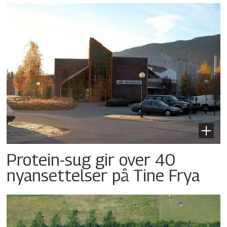
Protein-sug gir over 40
nyansettelser på Tine Frya