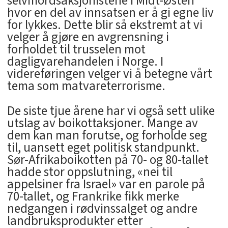
selvmordsaksjonistene i Midt-Østen
hvor en del av innsatsen er å gi egne liv
for lykkes. Dette blir så ekstremt at vi
velger å gjøre en avgrensning i
forholdet til trusselen mot
dagligvarehandelen i Norge. I
videreføringen velger vi å betegne vårt
tema som matvareterrorisme.
De siste tjue årene har vi også sett ulike
utslag av boikottaksjoner. Mange av
dem kan man forutse, og forholde seg
til, uansett eget politisk standpunkt.
Sør-Afrikaboikotten på 70- og 80-tallet
hadde stor oppslutning, «nei til
appelsiner fra Israel» var en parole på
70-tallet, og Frankrike fikk merke
nedgangen i rødvinssalget og andre
landbruksprodukter etter