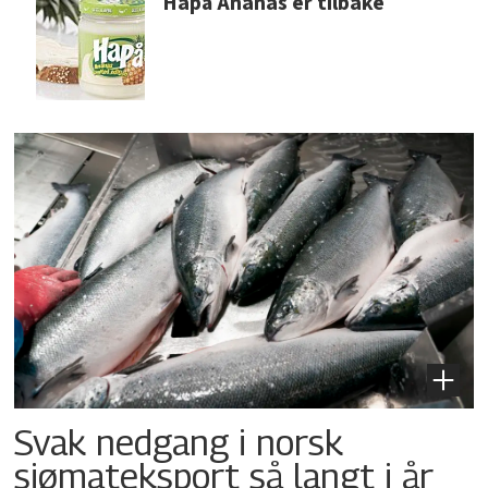
Hapå Ananas er tilbake
Svak nedgang i norsk
sjømateksport så langt i år