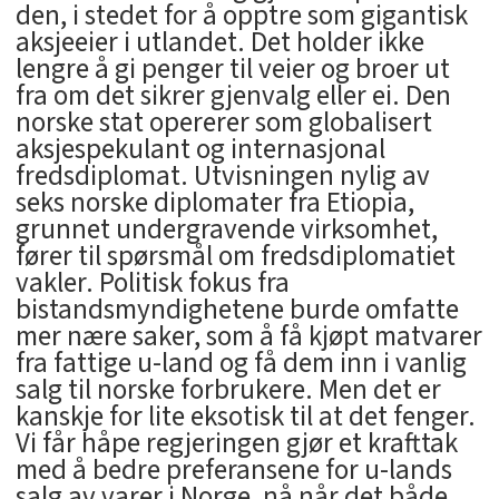
den, i stedet for å opptre som gigantisk
aksjeeier i utlandet. Det holder ikke
lengre å gi penger til veier og broer ut
fra om det sikrer gjenvalg eller ei. Den
norske stat opererer som globalisert
aksjespekulant og internasjonal
fredsdiplomat. Utvisningen nylig av
seks norske diplomater fra Etiopia,
grunnet undergravende virksomhet,
fører til spørsmål om fredsdiplomatiet
vakler. Politisk fokus fra
bistandsmyndighetene burde omfatte
mer nære saker, som å få kjøpt matvarer
fra fattige u-land og få dem inn i vanlig
salg til norske forbrukere. Men det er
kanskje for lite eksotisk til at det fenger.
Vi får håpe regjeringen gjør et krafttak
med å bedre preferansene for u-lands
salg av varer i Norge, nå når det både