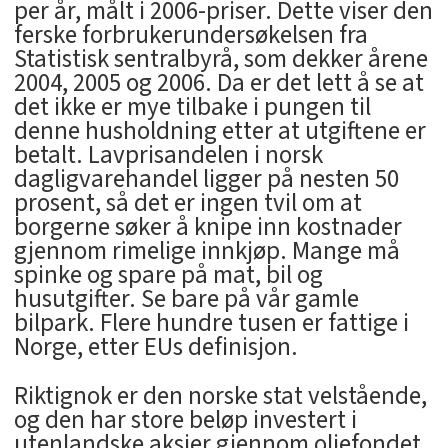
per år, målt i 2006-priser. Dette viser den
ferske forbrukerundersøkelsen fra
Statistisk sentralbyrå, som dekker årene
2004, 2005 og 2006. Da er det lett å se at
det ikke er mye tilbake i pungen til
denne husholdning etter at utgiftene er
betalt. Lavprisandelen i norsk
dagligvarehandel ligger på nesten 50
prosent, så det er ingen tvil om at
borgerne søker å knipe inn kostnader
gjennom rimelige innkjøp. Mange må
spinke og spare på mat, bil og
husutgifter. Se bare på vår gamle
bilpark. Flere hundre tusen er fattige i
Norge, etter EUs definisjon.
Riktignok er den norske stat velstående,
og den har store beløp investert i
utenlandske aksjer gjennom oljefondet.