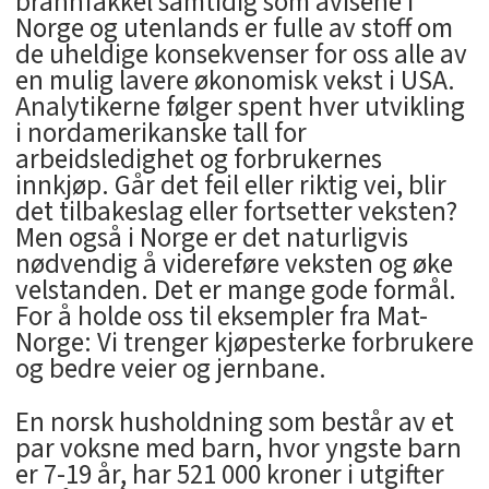
brannfakkel samtidig som avisene i
Norge og utenlands er fulle av stoff om
de uheldige konsekvenser for oss alle av
en mulig lavere økonomisk vekst i USA.
Analytikerne følger spent hver utvikling
i nordamerikanske tall for
arbeidsledighet og forbrukernes
innkjøp. Går det feil eller riktig vei, blir
det tilbakeslag eller fortsetter veksten?
Men også i Norge er det naturligvis
nødvendig å videreføre veksten og øke
velstanden. Det er mange gode formål.
For å holde oss til eksempler fra Mat-
Norge: Vi trenger kjøpesterke forbrukere
og bedre veier og jernbane.
En norsk husholdning som består av et
par voksne med barn, hvor yngste barn
er 7-19 år, har 521 000 kroner i utgifter