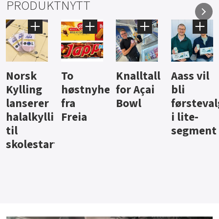
PRODUKTNYTT
Knalltall
Aass vil
Brus og
H
stnyheter
for Açai
bli
jus fra
is
a
Bowl
førstevalg
Berentsen
H
pålegg
eia
i lite-
segment