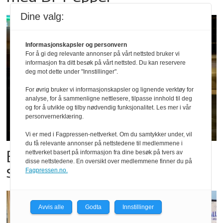
Dine valg:
Informasjonskapsler og personvern
For å gi deg relevante annonser på vårt nettsted bruker vi
informasjon fra ditt besøk på vårt nettsted. Du kan reservere
deg mot dette under "Innstillinger".
For øvrig bruker vi informasjonskapsler og lignende verktøy for
analyse, for å sammenligne nettlesere, tilpasse innhold til deg
og for å utvikle og tilby nødvendig funksjonalitet. Les mer i vår
personvernerklæring.
Vi er med i Fagpressen-nettverket. Om du samtykker under, vil
du få relevante annonser på nettstedene til medlemmene i
Bestillings-rush i foodora før
nettverket basert på informasjon fra dine besøk på tvers av
disse nettstedene. En oversikt over medlemmene finner du på
storkampen
Fagpressen.no.
Avvis alle
Godta
Innstillinger