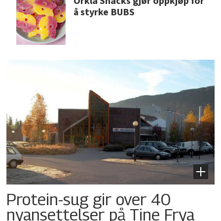
Orkla Snacks gjør oppkjøp for
å styrke BUBS
Protein-sug gir over 40
nyansettelser på Tine Frya