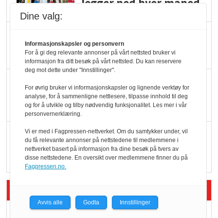
legger ned hver måned
Dine valg:
Potetball, kylling og 98
Informasjonskapsler og personvern
oktan
For å gi deg relevante annonser på vårt nettsted bruker vi
informasjon fra ditt besøk på vårt nettsted. Du kan reservere
deg mot dette under "Innstillinger".
KBS-bransjen i
For øvrig bruker vi informasjonskapsler og lignende verktøy for
endring: Stadig større
analyse, for å sammenligne nettlesere, tilpasse innhold til deg
og for å utvikle og tilby nødvendig funksjonalitet. Les mer i vår
serveringstilbud
personvernerklæring.
Vi er med i Fagpressen-nettverket. Om du samtykker under, vil
Vokser med ferdigmat
du få relevante annonser på nettstedene til medlemmene i
i dagligvare
nettverket basert på informasjon fra dine besøk på tvers av
disse nettstedene. En oversikt over medlemmene finner du på
Fagpressen.no.
Siste artikler - Butikk i praksis
Avvis alle
Godta
Innstillinger
Rema-flaggskip