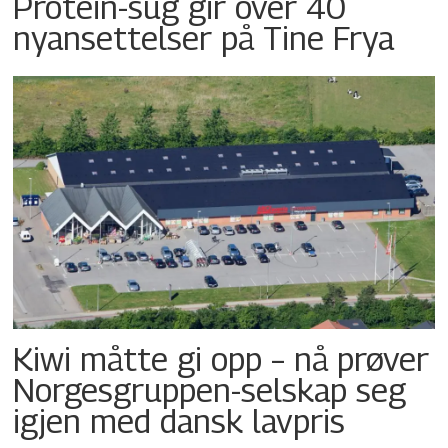
Protein-sug gir over 40
nyansettelser på Tine Frya
Kiwi måtte gi opp – nå prøver
Norgesgruppen-selskap seg
igjen med dansk lavpris