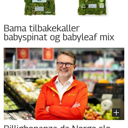
Bama tilbakekaller
babyspinat og babyleaf mix