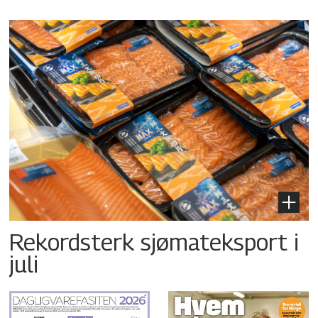
Rekordsterk sjømateksport i
juli