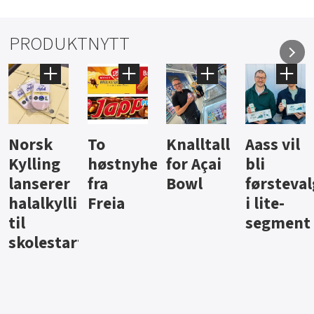
PRODUKTNYTT
Knalltall
Aass vil
Brus og
Hard
ter
for Açai
bli
jus fra
iste fra
Bowl
førstevalg
Berentsen
Hansa
i lite-
segment