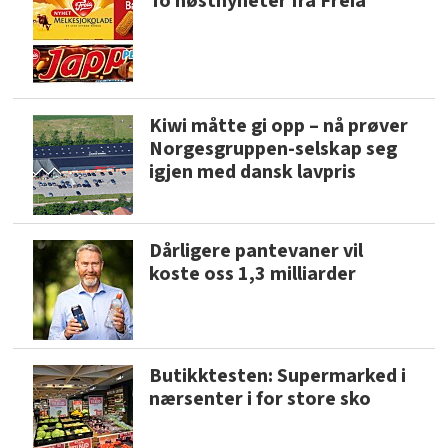
To høstnyheter fra Freia
Kiwi måtte gi opp – nå prøver
Norgesgruppen-selskap seg
igjen med dansk lavpris
Dårligere pantevaner vil
koste oss 1,3 milliarder
Butikktesten: Supermarked i
nærsenter i for store sko