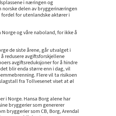
eidsplassene i næringen og
den norske delen av bryggerinæringen
 fordel for utenlandske aktører i
m Norge og våre naboland, for ikke å
ge de siste årene, går utvalget i
 å redusere avgiftsforskjellene
ers avgiftsreduksjoner for å hindre
t blir enda større enn i dag, vil
emmebrenning. Flere vil ta risikoen
agstall fra Tollvesenet viset at øl
ner i Norge. Hansa Borg alene har
 sine bryggerier som genererer
som bryggerier som CB, Borg, Arendal