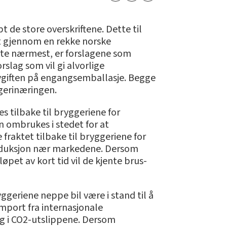
 de store overskriftene. Dette til
tt gjennom en rekke norske
jerte nærmest, er forslagene som
lag som vil gi alvorlige
 avgiften på engangsemballasje. Begge
ggerinæringen.
s tilbake til bryggeriene for
n ombrukes i stedet for at
 fraktet tilbake til bryggeriene for
produksjon nær markedene. Dersom
øpet av kort tid vil de kjente brus-
ggeriene neppe bil være i stand til å
import fra internasjonale
ng i CO2-utslippene. Dersom