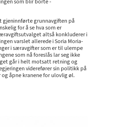
ningen som blir borte -
t gjeninnførte grunnavgiften på
nskelig for å se hva som er
æravgiftsutvalget altså konkluderer i
gen varslet allerede i Soria Moria-
er i særavgifter som er til ulempe
ngene som nå foreslås lar seg ikke
get går i helt motsatt retning og
egjeringen viderefører sin politikk på
 og åpne kranene for ulovlig øl.