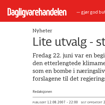
— gjør god bu
Nyheter
Lite utvalg - 
Fredag 22. juni var en beg
den etterlengtede klimame
som en bombe i næringslivs
forslagene til det regjeri
Redaksjonen
12.08.2007 - 22:00
PUBLISERT
SIST OPPDATERT