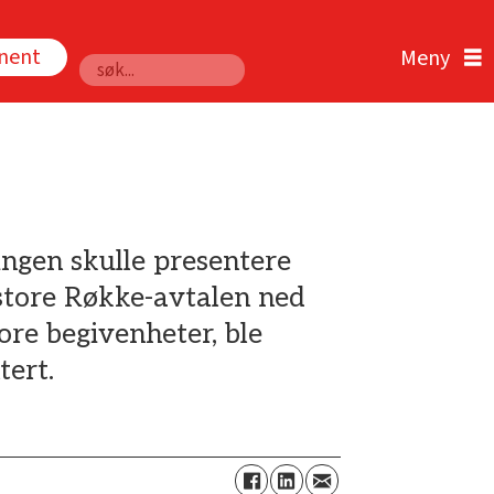
nnent
Søk
ringen skulle presentere
 store Røkke-avtalen ned
ore begivenheter, ble
tert.