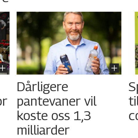
Dårligere
S
or
pantevaner vil
t
koste oss 1,3
c
milliarder