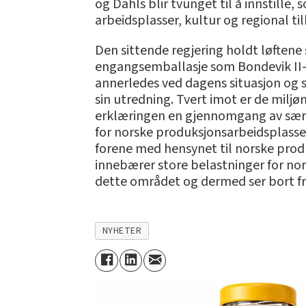
og Dahls blir tvunget til å innstille,
arbeidsplasser, kultur og regional ti
Den sittende regjering holdt løftene
engangsemballasje som Bondevik II-reg
annerledes ved dagens situasjon og s
sin utredning. Tvert imot er de milj
erklæringen en gjennomgang av særav
for norske produksjonsarbeidsplasser
forene med hensynet til norske produ
innebærer store belastninger for norsk
dette området og dermed ser bort fra
NYHETER