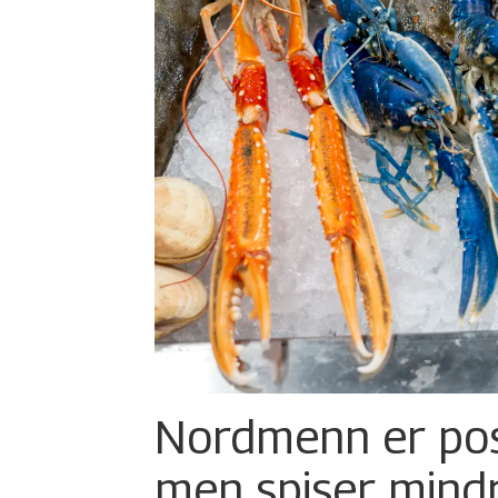
Nordmenn er posi
men spiser mind