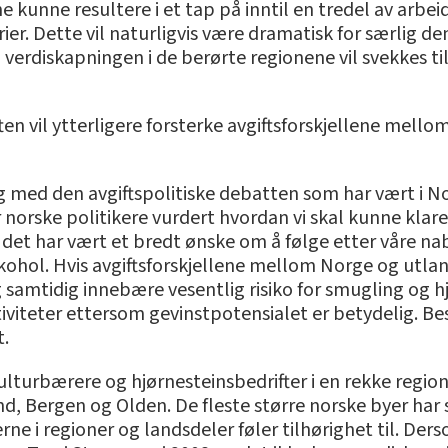
ene kunne resultere i et tap på inntil en tredel av arb
ier. Dette vil naturligvis være dramatisk for særlig 
erdiskapningen i de berørte regionene vil svekkes til
en vil ytterligere forsterke avgiftsforskjellene mello
med den avgiftspolitiske debatten som har vært i Nor
 norske politikere vurdert hvordan vi skal kunne klare
et har vært et bredt ønske om å følge etter våre nabo
ohol. Hvis avgiftsforskjellene mellom Norge og utlande
samtidig innebære vesentlig risiko for smugling og hj
iteter ettersom gevinstpotensialet er betydelig. Besl
t.
kulturbærere og hjørnesteinsbedrifter i en rekke regio
nd, Bergen og Olden. De fleste større norske byer har
 i regioner og landsdeler føler tilhørighet til. Der