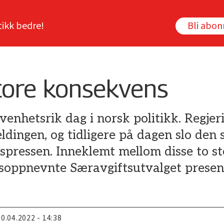
tikk bedre!
Bli abo
store konsekvens
ivenhetsrik dag i norsk politikk. Regje
ldingen, og tidligere på dagen slo den
pressen. Inneklemt mellom disse to st
ngsoppnevnte Særavgiftsutvalget presen
20.04.2022 - 14:38