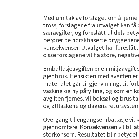
Med unntak av forslaget om å fjerne 
tross, forslagene fra utvalget kan f
særavgifter, og foreslått til dels be
berører de norskbaserte bryggeriene
konsekvenser. Utvalget har foreslått
disse forslagene vil ha store, negat
Emballasjeavgiften er en miljøavgift 
gjenbruk. Hensikten med avgiften er 
materialet går til gjenvinning, til fo
vasking og ny påfylling, og som en 
avgiften fjernes, vil boksøl og brus t
og ølflaskene og dagens retursystem
Overgang til engangsemballasje vil k
gjennomføre. Konsekvensen vil bli at
storkonsern. Resultatet blir betyde