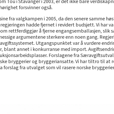
 som Tou i Stavanger i 2003, er det ikke bare verdiskap
lhørighet forsvinner også.
 sine fra valgkampen i 2005, da den senere samme høs
jeringen hadde fjernet i revidert budsjett. Vi har va
om rettferdiggjør å fjerne engangsemballasjen, slik s
ømessige argumentene sterkere enn noen gang. Regjerin
giftssystemet. Utgangspunktet var å vurdere endring
, blant annet i konkurranse med import. Avgiftsendri
ksjonsarbeidsplasser. Forslagene fra Særavgiftsutval
e bryggerier og bryggeriansatte. Vi har tiltro til at r
 forslag fra utvalget som vil rasere norske bryggerier