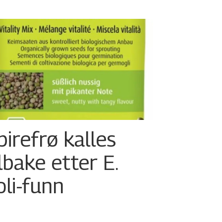
pirefrø kalles
ilbake etter E.
oli-funn