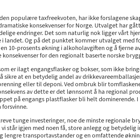
den populære taxfreekvoten, har ikke forslagene skapt
å dramatiske konsekvenser for Norge. Utvalget har gå
tydelige endringer. Det som naturlig nok ligger vårt h
 i landet. Og på det punktet kommer utvalget med fors
 en 10-prosents økning i alkoholavgiften og å fjerne
ive konsekvenser for den regionalt baserte norske bry
som er ilagt engangsflasker og bokser, som ikke bringe
å sikre at en betydelig andel av drikkevareemballasje
rbrenning eller til deponi. Ved ombruk blir tomflaskene
konsekvens av dette er det lønnsomt å ha regional 
appet på engangs plastflasker bli helt dominerende. I l
 forsvinne.
reve tunge investeringer, noe de minste regionale bry
 vi står igjen med noen få, store anlegg og betydelig 
lig lengre transportavstander og en omfattende økni