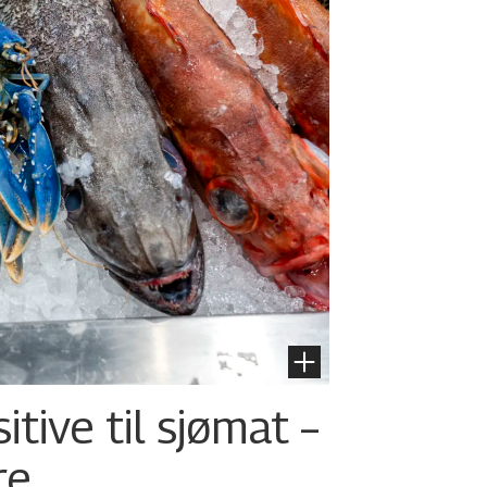
tive til sjømat –
re