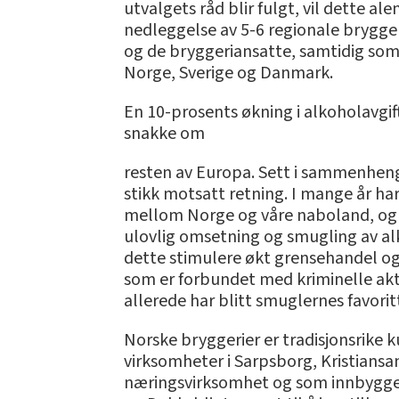
utvalgets råd blir fulgt, vil dette al
nedleggelse av 5-6 regionale brygger
og de bryggeriansatte, samtidig som v
Norge, Sverige og Danmark.
En 10-prosents økning i alkoholavgift
snakke om
resten av Europa. Sett i sammenheng 
stikk motsatt retning. I mange år har
mellom Norge og våre naboland, og d
ulovlig omsetning og smugling av alk
dette stimulere økt grensehandel og 
som er forbundet med kriminelle aktiv
allerede har blitt smuglernes favorit
Norske bryggerier er tradisjonsrike 
virksomheter i Sarpsborg, Kristiansa
næringsvirksomhet og som innbyggerne