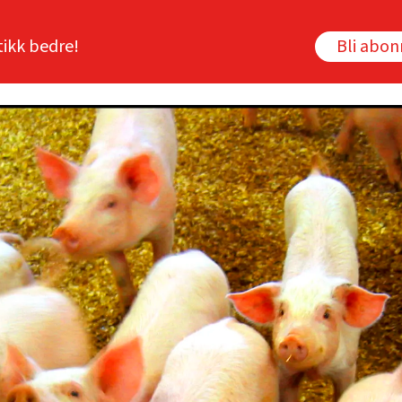
tikk bedre!
Bli abo