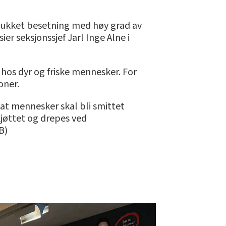
 lukket besetning med høy grad av
sier seksjonssjef Jarl Inge Alne i
hos dyr og friske mennesker. For
oner.
 at mennesker skal bli smittet
kjøttet og drepes ved
B)