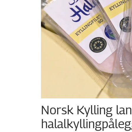
Norsk Kylling la
halalkylling­påleg