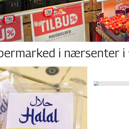
permarked i nærsenter i 