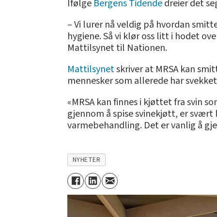
Ifølge
Bergens Tidende
dreier det se
– Vi lurer nå veldig på hvordan smi
hygiene. Så vi klør oss litt i hodet ov
Mattilsynet til Nationen.
Mattilsynet
skriver at MRSA kan smit
mennesker som allerede har svekket h
«MRSA kan finnes i kjøttet fra svin 
gjennom å spise svinekjøtt, er svært 
varmebehandling. Det er vanlig å gje
NYHETER