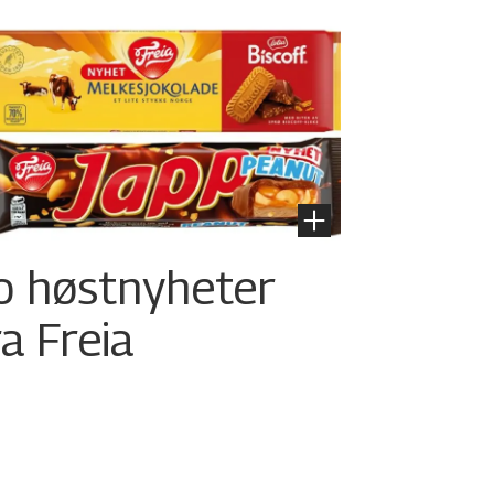
o høstnyheter
ra Freia