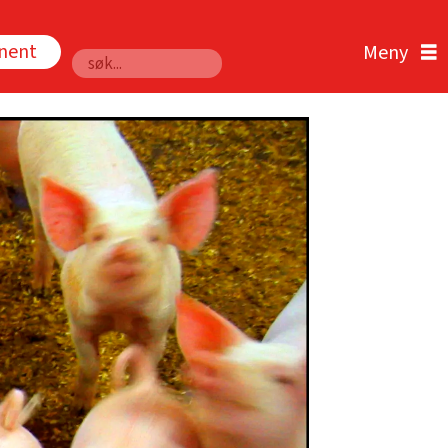
nnent
Søk