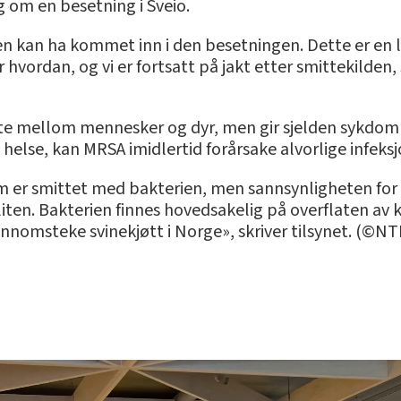
g om en besetning i Sveio.
tten kan ha kommet inn i den besetningen. Dette er en
er hvordan, og vi er fortsatt på jakt etter smittekilden, 
te mellom mennesker og dyr, men gir sjelden sykdom 
else, kan MRSA imidlertid forårsake alvorlige infeksj
som er smittet med bakterien, men sannsynligheten for
liten. Bakterien finnes hovedsakelig på overflaten av 
nnomsteke svinekjøtt i Norge», skriver tilsynet. (©NT