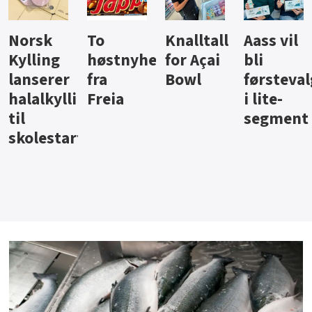
Knalltall
Aass vil
Brus og
Hard
ter
for Açai
bli
jus fra
iste fra
Bowl
førstevalg
Berentsen
Hansa
i lite-
segment