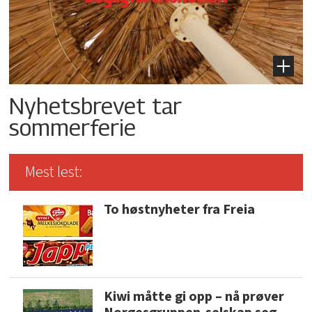
Nyhetsbrevet tar
sommerferie
Mest lest:
To høstnyheter fra Freia
Kiwi måtte gi opp – nå prøver