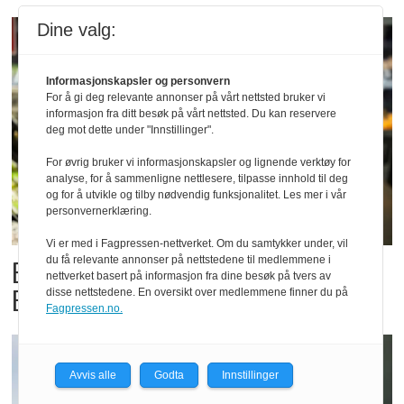
Dine valg:
Informasjonskapsler og personvern
For å gi deg relevante annonser på vårt nettsted bruker vi
informasjon fra ditt besøk på vårt nettsted. Du kan reservere
deg mot dette under "Innstillinger".
For øvrig bruker vi informasjonskapsler og lignende verktøy for
analyse, for å sammenligne nettlesere, tilpasse innhold til deg
og for å utvikle og tilby nødvendig funksjonalitet. Les mer i vår
personvernerklæring.
Vi er med i Fagpressen-nettverket. Om du samtykker under, vil
du få relevante annonser på nettstedene til medlemmene i
Billigbonanza da Norge slo
nettverket basert på informasjon fra dine besøk på tvers av
Elfenbenkysten
disse nettstedene. En oversikt over medlemmene finner du på
Fagpressen.no.
Avvis alle
Godta
Innstillinger