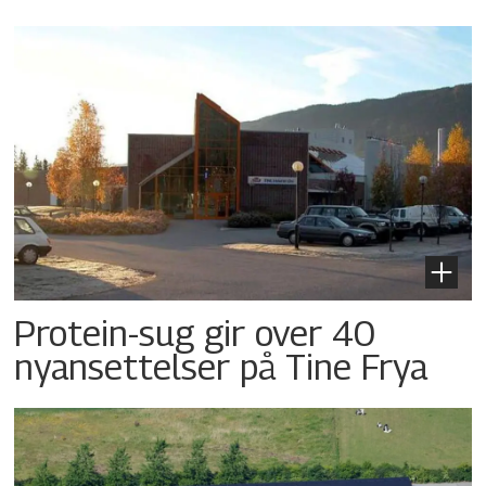
Protein-sug gir over 40
nyansettelser på Tine Frya